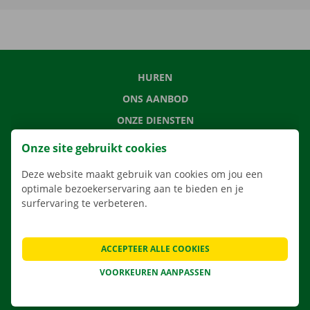
HUREN
ONS AANBOD
ONZE DIENSTEN
LOCATIES
Onze site gebruikt cookies
APP
Deze website maakt gebruik van cookies om jou een
VERHUISOPLOSSINGEN
optimale bezoekerservaring aan te bieden en je
surfervaring te verbeteren.
ACCEPTEER ALLE COOKIES
CONTACTEER ONS
VEELGESTELDE VRAGEN
VOORKEUREN AANPASSEN
NIEUWS