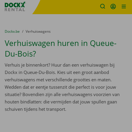
Fratello DEMO
Ga naar inhoud
Taalselectie overslaan
U bevindt zich hier:
van
Dockx.be
naar
Verhuiswagens
Verhuiswagen huren in Queue-
Du-Bois?
Verhuis je binnenkort? Huur dan een verhuiswagen bij
Dockx in Queue-Du-Bois. Kies uit een groot aanbod
verhuiswagens met verschillende groottes en maten.
Wedden dat er eentje tussenzit die perfect is voor jouw
situatie? Bovendien zijn alle verhuiswagens voorzien van
houten bindlatten: die vermijden dat jouw spullen gaan
schuiven tijdens het transport.