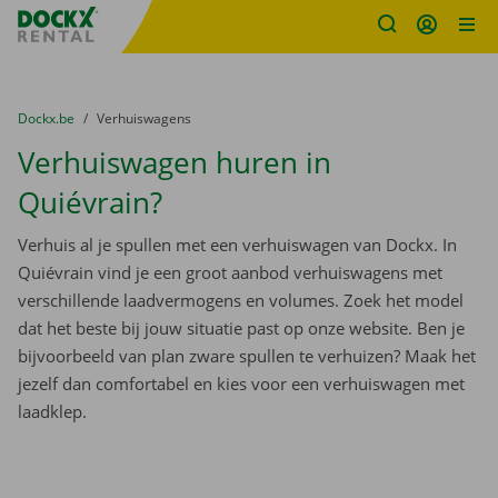
Fratello DEMO
Ga naar inhoud
Taalselectie overslaan
U bevindt zich hier:
van
Dockx.be
naar
Verhuiswagens
Verhuiswagen huren in
Quiévrain?
Verhuis al je spullen met een verhuiswagen van Dockx. In
Quiévrain vind je een groot aanbod verhuiswagens met
verschillende laadvermogens en volumes. Zoek het model
dat het beste bij jouw situatie past op onze website. Ben je
bijvoorbeeld van plan zware spullen te verhuizen? Maak het
jezelf dan comfortabel en kies voor een verhuiswagen met
laadklep.