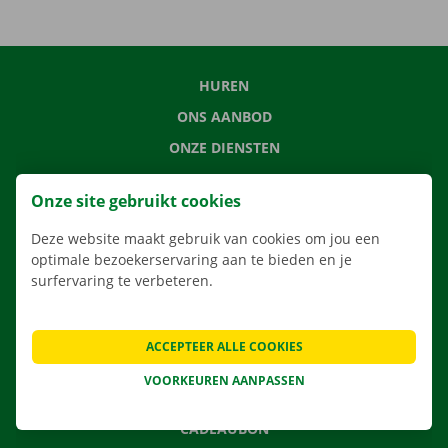
HUREN
ONS AANBOD
ONZE DIENSTEN
LOCATIES
Onze site gebruikt cookies
APP
Deze website maakt gebruik van cookies om jou een
VERHUISOPLOSSINGEN
optimale bezoekerservaring aan te bieden en je
surfervaring te verbeteren.
CONTACTEER ONS
ACCEPTEER ALLE COOKIES
VEELGESTELDE VRAGEN
VOORKEUREN AANPASSEN
NIEUWS
CADEAUBON