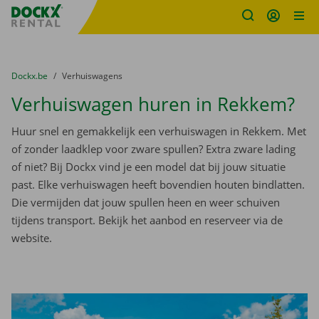
Fratello DEMO
Ga naar inhoud
Taalselectie overslaan
U bevindt zich hier:
van
Dockx.be
naar
Verhuiswagens
Verhuiswagen huren in Rekkem?
Huur snel en gemakkelijk een verhuiswagen in Rekkem. Met
of zonder laadklep voor zware spullen? Extra zware lading
of niet? Bij Dockx vind je een model dat bij jouw situatie
past. Elke verhuiswagen heeft bovendien houten bindlatten.
Die vermijden dat jouw spullen heen en weer schuiven
tijdens transport. Bekijk het aanbod en reserveer via de
website.