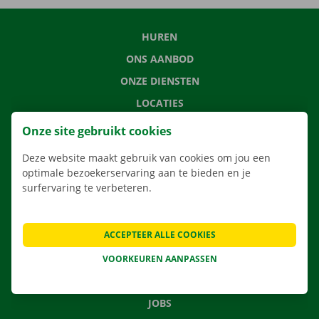
HUREN
ONS AANBOD
ONZE DIENSTEN
LOCATIES
APP
Onze site gebruikt cookies
VERHUISOPLOSSINGEN
Deze website maakt gebruik van cookies om jou een
optimale bezoekerservaring aan te bieden en je
surfervaring te verbeteren.
CONTACTEER ONS
ACCEPTEER ALLE COOKIES
VEELGESTELDE VRAGEN
NIEUWS
VOORKEUREN AANPASSEN
CADEAUBON
JOBS