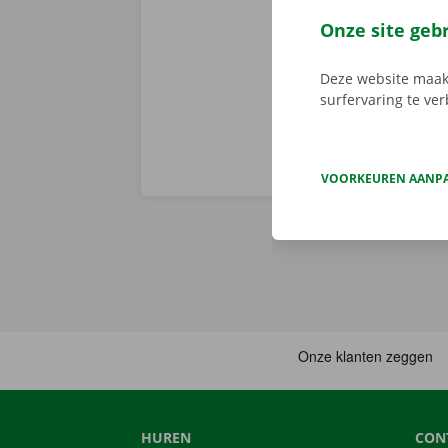
probleemloos
Onze site geb
Onze afhaalpu
Deze website maakt
surfervaring te ve
VOORKEUREN AANP
HUREN
CON