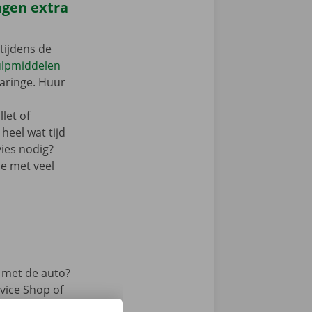
agen extra
tijdens de
ulpmiddelen
aringe. Huur
let of
 heel wat tijd
ies nodig?
je met veel
 met de auto?
vice Shop of
ook