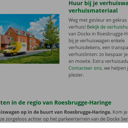
Huur bij je verhuisw
verhuismateriaal
Weg met gesleur en gekras 
verhuis!
Bekijk de verhuish
van Dockx in Roesbrugge-H
bij je verhuiswagen enkele
verhuisdekens, een transpal
verhuislinten: zo bespaar je
en moeite. Extra verhuisadv
Contacteer ons
, we helpen 
plezier.
ten in de regio van Roesbrugge-Haringe
uiswagen op in de buurt van Roesbrugge-Haringe.
Kom je
eze zorgeloos achter op het parkeerterrein van de Dockx Ser
int, tot je de huurauto weer terugbrengt. Je fiets laat je er 