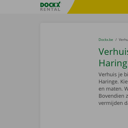
Ga naar inhoud
Taalselectie overslaan
Fratello DEMO
U bevindt zich hi
van
Dockx.be
naar
Verh
Verhui
Haring
Verhuis je 
Haringe. Ki
en maten. We
Bovendien z
vermijden d