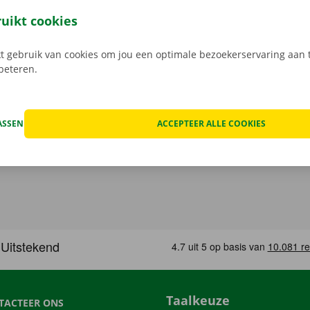
 aan het slot. Kom je met het openbaar vervoer? Geen enk
ruikt cookies
nten zijn bereikbaar met bus of tram.
 gebruik van cookies om jou een optimale bezoekerservaring aan t
rbeteren.
ASSEN
ACCEPTEER ALLE COOKIES
Taalkeuze
TACTEER ONS