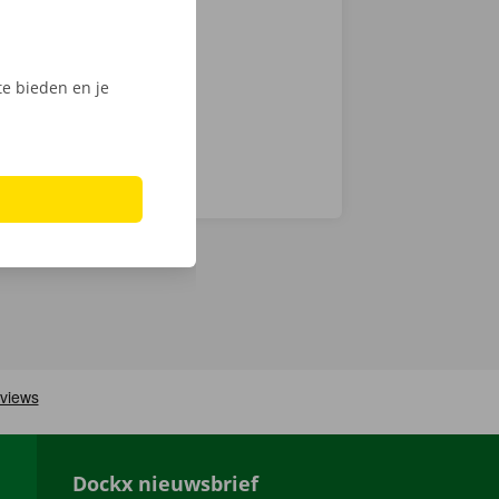
el probleem.
e bieden en je
Dockx nieuwsbrief