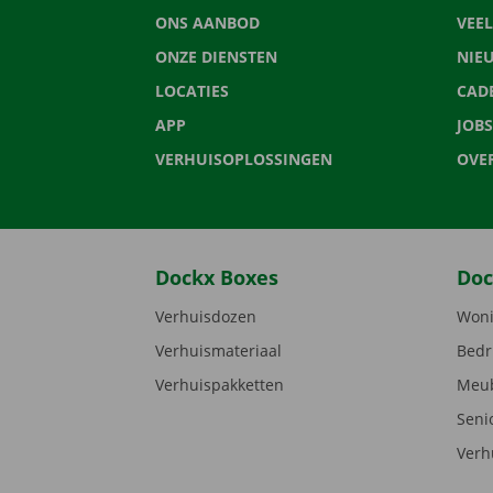
ONS AANBOD
VEE
ONZE DIENSTEN
NIE
LOCATIES
CAD
APP
JOBS
VERHUISOPLOSSINGEN
OVE
Dockx Boxes
Doc
Verhuisdozen
Woni
Verhuismateriaal
Bedr
Verhuispakketten
Meub
Seni
Verh