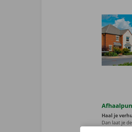
Afhaalpun
Haal je verh
Dan laat je d
het Pick-up Po