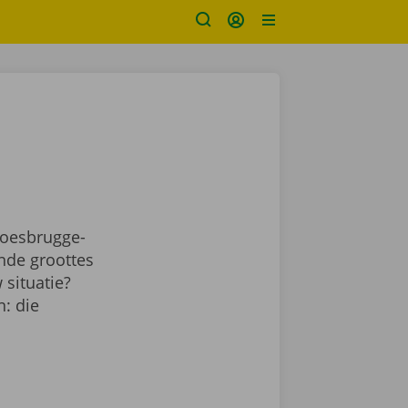
Roesbrugge-
nde groottes
 situatie?
: die