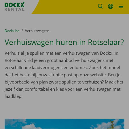
Fratello DEMO
Ga naar inhoud
Taalselectie overslaan
U bevindt zich hier:
van
Dockx.be
naar
Verhuiswagens
Verhuiswagen huren in Rotselaar?
Verhuis al je spullen met een verhuiswagen van Dockx. In
Rotselaar vind je een groot aanbod verhuiswagens met
verschillende laadvermogens en volumes. Zoek het model
dat het beste bij jouw situatie past op onze website. Ben je
bijvoorbeeld van plan zware spullen te verhuizen? Maak het
jezelf dan comfortabel en kies voor een verhuiswagen met
laadklep.