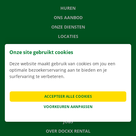
HUREN
ONS AANBOD
ONZE DIENSTEN
LOCATIES
APP
Onze site gebruikt cookies
VERHUISOPLOSSINGEN
Deze website maakt gebruik van cookies om jou een
optimale bezoekerservaring aan te bieden en je
surfervaring te verbeteren.
CONTACTEER ONS
VEELGESTELDE VRAGEN
ACCEPTEER ALLE COOKIES
NIEUWS
VOORKEUREN AANPASSEN
CADEAUBON
JOBS
OVER DOCKX RENTAL