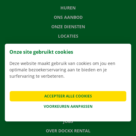
HUREN
ONS AANBOD
ONZE DIENSTEN
LOCATIES
APP
Onze site gebruikt cookies
VERHUISOPLOSSINGEN
Deze website maakt gebruik van cookies om jou een
optimale bezoekerservaring aan te bieden en je
surfervaring te verbeteren.
CONTACTEER ONS
VEELGESTELDE VRAGEN
ACCEPTEER ALLE COOKIES
NIEUWS
VOORKEUREN AANPASSEN
CADEAUBON
JOBS
OVER DOCKX RENTAL