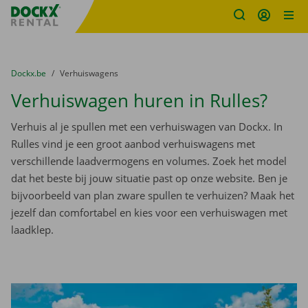
Fratello DEMO
Ga naar inhoud
Taalselectie overslaan
U bevindt zich hier:
van
Dockx.be
naar
Verhuiswagens
Verhuiswagen huren in Rulles?
Verhuis al je spullen met een verhuiswagen van Dockx. In
Rulles vind je een groot aanbod verhuiswagens met
verschillende laadvermogens en volumes. Zoek het model
dat het beste bij jouw situatie past op onze website. Ben je
bijvoorbeeld van plan zware spullen te verhuizen? Maak het
jezelf dan comfortabel en kies voor een verhuiswagen met
laadklep.