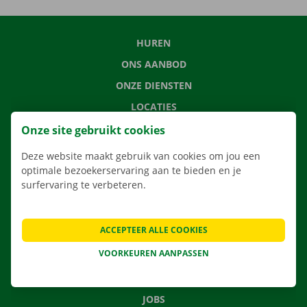
HUREN
ONS AANBOD
ONZE DIENSTEN
LOCATIES
APP
Onze site gebruikt cookies
VERHUISOPLOSSINGEN
Deze website maakt gebruik van cookies om jou een
optimale bezoekerservaring aan te bieden en je
surfervaring te verbeteren.
CONTACTEER ONS
ACCEPTEER ALLE COOKIES
VEELGESTELDE VRAGEN
VOORKEUREN AANPASSEN
NIEUWS
CADEAUBON
JOBS