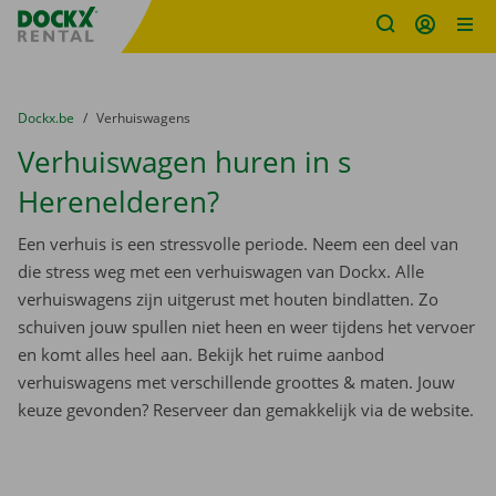
Fratello DEMO
Ga naar inhoud
Taalselectie overslaan
U bevindt zich hier:
van
Dockx.be
naar
Verhuiswagens
Verhuiswagen huren in s
Herenelderen?
Een verhuis is een stressvolle periode. Neem een deel van
die stress weg met een verhuiswagen van Dockx. Alle
verhuiswagens zijn uitgerust met houten bindlatten. Zo
schuiven jouw spullen niet heen en weer tijdens het vervoer
en komt alles heel aan. Bekijk het ruime aanbod
verhuiswagens met verschillende groottes & maten. Jouw
keuze gevonden? Reserveer dan gemakkelijk via de website.