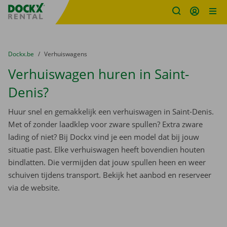
Fratello DEMO
Ga naar inhoud
Taalselectie overslaan
U bevindt zich hier:
van
Dockx.be
naar
Verhuiswagens
Verhuiswagen huren in Saint-
Denis?
Huur snel en gemakkelijk een verhuiswagen in Saint-Denis.
Met of zonder laadklep voor zware spullen? Extra zware
lading of niet? Bij Dockx vind je een model dat bij jouw
situatie past. Elke verhuiswagen heeft bovendien houten
bindlatten. Die vermijden dat jouw spullen heen en weer
schuiven tijdens transport. Bekijk het aanbod en reserveer
via de website.