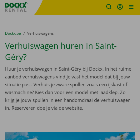
Fratello DEMO
Ga naar inhoud
Taalselectie overslaan
U bevindt zich hier:
van
Dockx.be
naar
Verhuiswagens
Verhuiswagen huren in Saint-
Géry?
Huur je verhuiswagen in Saint-Géry bij Dockx. In het ruime
aanbod verhuiswagens vind je vast het model dat bij jouw
situatie past. Verhuis je zware spullen zoals een ijskast of
wasmachine? Kies dan voor een model met laadklep. Zo
krijg je jouw spullen in een handomdraai de verhuiswagen
in. Reserveren doe je via de website.