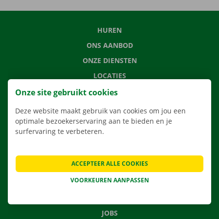
HUREN
ONS AANBOD
ONZE DIENSTEN
LOCATIES
APP
Onze site gebruikt cookies
VERHUISOPLOSSINGEN
Deze website maakt gebruik van cookies om jou een
optimale bezoekerservaring aan te bieden en je
surfervaring te verbeteren.
CONTACTEER ONS
ACCEPTEER ALLE COOKIES
VEELGESTELDE VRAGEN
VOORKEUREN AANPASSEN
NIEUWS
CADEAUBON
JOBS