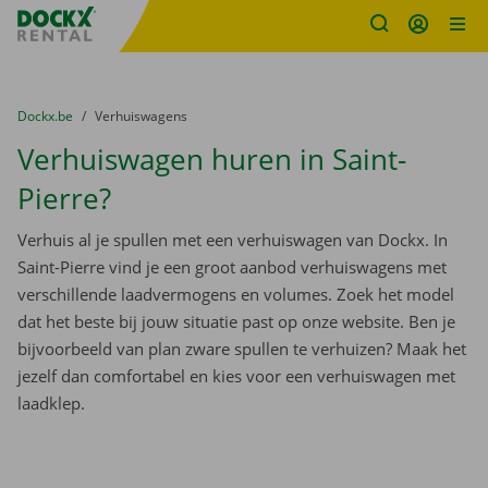
Fratello DEMO
Ga naar inhoud
Taalselectie overslaan
U bevindt zich hier:
van
Dockx.be
naar
Verhuiswagens
Verhuiswagen huren in Saint-
Pierre?
Verhuis al je spullen met een verhuiswagen van Dockx. In
Saint-Pierre vind je een groot aanbod verhuiswagens met
verschillende laadvermogens en volumes. Zoek het model
dat het beste bij jouw situatie past op onze website. Ben je
bijvoorbeeld van plan zware spullen te verhuizen? Maak het
jezelf dan comfortabel en kies voor een verhuiswagen met
laadklep.