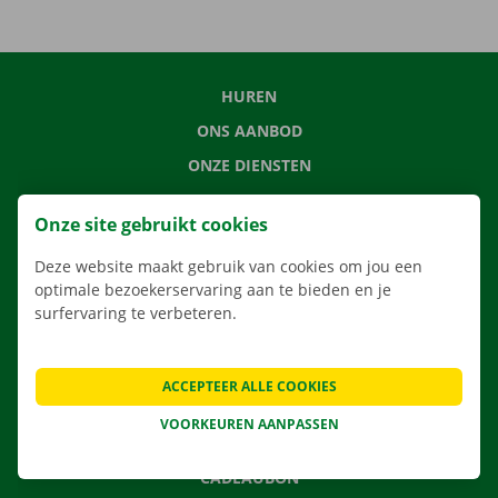
HUREN
ONS AANBOD
ONZE DIENSTEN
LOCATIES
Onze site gebruikt cookies
APP
Deze website maakt gebruik van cookies om jou een
VERHUISOPLOSSINGEN
optimale bezoekerservaring aan te bieden en je
surfervaring te verbeteren.
CONTACTEER ONS
ACCEPTEER ALLE COOKIES
VEELGESTELDE VRAGEN
VOORKEUREN AANPASSEN
NIEUWS
CADEAUBON