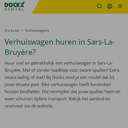
Fratello DEMO
Ga naar inhoud
Taalselectie overslaan
U bevindt zich hier:
van
Dockx.be
naar
Verhuiswagens
Verhuiswagen huren in Sars-La-
Bruyère?
Huur snel en gemakkelijk een verhuiswagen in Sars-La-
Bruyère. Met of zonder laadklep voor zware spullen? Extra
zware lading of niet? Bij Dockx vind je een model dat bij
jouw situatie past. Elke verhuiswagen heeft bovendien
houten bindlatten. Die vermijden dat jouw spullen heen en
weer schuiven tijdens transport. Bekijk het aanbod en
reserveer via de website.