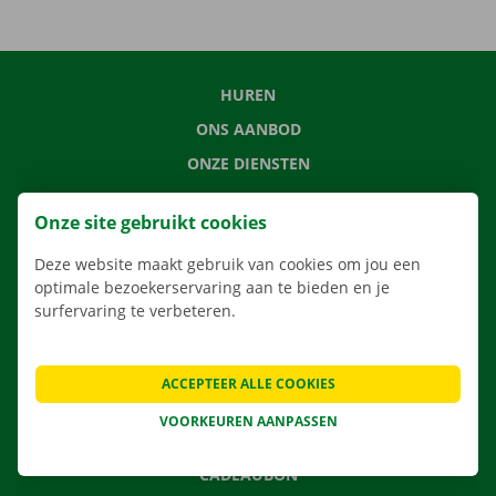
HUREN
ONS AANBOD
ONZE DIENSTEN
LOCATIES
Onze site gebruikt cookies
APP
Deze website maakt gebruik van cookies om jou een
VERHUISOPLOSSINGEN
optimale bezoekerservaring aan te bieden en je
surfervaring te verbeteren.
CONTACTEER ONS
ACCEPTEER ALLE COOKIES
VEELGESTELDE VRAGEN
VOORKEUREN AANPASSEN
NIEUWS
CADEAUBON