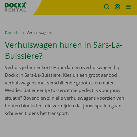
Fratello DEMO
Ga naar inhoud
Taalselectie overslaan
U bevindt zich hier:
van
Dockx.be
naar
Verhuiswagens
Verhuiswagen huren in Sars-La-
Buissière?
Verhuis je binnenkort? Huur dan een verhuiswagen bij
Dockx in Sars-La-Buissière. Kies uit een groot aanbod
verhuiswagens met verschillende groottes en maten.
Wedden dat er eentje tussenzit die perfect is voor jouw
situatie? Bovendien zijn alle verhuiswagens voorzien van
houten bindlatten: die vermijden dat jouw spullen gaan
schuiven tijdens het transport.