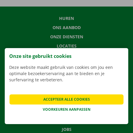
HUREN
ONS AANBOD
ONZE DIENSTEN
LOCATIES
APP
Onze site gebruikt cookies
VERHUISOPLOSSINGEN
Deze website maakt gebruik van cookies om jou een
optimale bezoekerservaring aan te bieden en je
surfervaring te verbeteren.
CONTACTEER ONS
ACCEPTEER ALLE COOKIES
VEELGESTELDE VRAGEN
VOORKEUREN AANPASSEN
NIEUWS
CADEAUBON
JOBS