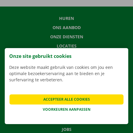
HUREN
ONS AANBOD
ONZE DIENSTEN
LOCATIES
APP
Onze site gebruikt cookies
VERHUISOPLOSSINGEN
Deze website maakt gebruik van cookies om jou een
optimale bezoekerservaring aan te bieden en je
surfervaring te verbeteren.
CONTACTEER ONS
ACCEPTEER ALLE COOKIES
VEELGESTELDE VRAGEN
VOORKEUREN AANPASSEN
NIEUWS
CADEAUBON
JOBS