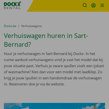
Fratello DEMO
Ga naar inhoud
Taalselectie overslaan
U bevindt zich hier:
van
Dockx.be
naar
Verhuiswagens
Verhuiswagen huren in Sart-
Bernard?
Huur je verhuiswagen in Sart-Bernard bij Dockx. In het
ruime aanbod verhuiswagens vind je vast het model dat bij
jouw situatie past. Verhuis je zware spullen zoals een ijskast
of wasmachine? Kies dan voor een model met laadklep. Zo
krijg je jouw spullen in een handomdraai de verhuiswagen
in. Reserveren doe je via de website.