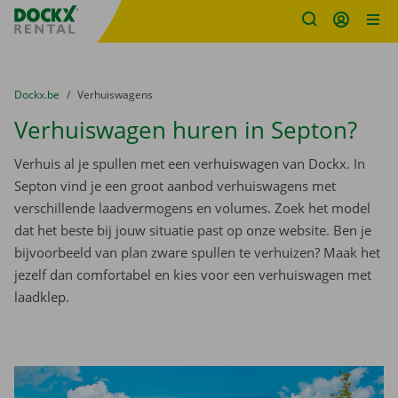
Fratello DEMO
Ga naar inhoud
Taalselectie overslaan
U bevindt zich hier:
van
Dockx.be
naar
Verhuiswagens
Verhuiswagen huren in Septon?
Verhuis al je spullen met een verhuiswagen van Dockx. In
Septon vind je een groot aanbod verhuiswagens met
verschillende laadvermogens en volumes. Zoek het model
dat het beste bij jouw situatie past op onze website. Ben je
bijvoorbeeld van plan zware spullen te verhuizen? Maak het
jezelf dan comfortabel en kies voor een verhuiswagen met
laadklep.