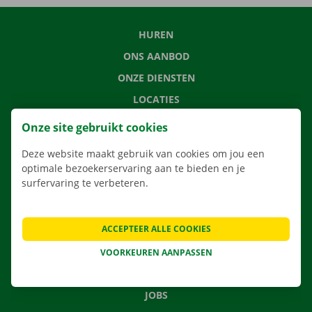
HUREN
ONS AANBOD
ONZE DIENSTEN
LOCATIES
APP
Onze site gebruikt cookies
VERHUISOPLOSSINGEN
Deze website maakt gebruik van cookies om jou een
optimale bezoekerservaring aan te bieden en je
surfervaring te verbeteren.
CONTACTEER ONS
ACCEPTEER ALLE COOKIES
VEELGESTELDE VRAGEN
NIEUWS
VOORKEUREN AANPASSEN
CADEAUBON
JOBS