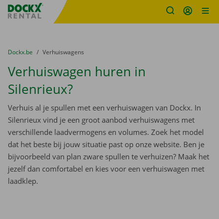
Fratello DEMO
Ga naar inhoud
Taalselectie overslaan
U bevindt zich hier:
van
Dockx.be
naar
Verhuiswagens
Verhuiswagen huren in
Silenrieux?
Verhuis al je spullen met een verhuiswagen van Dockx. In
Silenrieux vind je een groot aanbod verhuiswagens met
verschillende laadvermogens en volumes. Zoek het model
dat het beste bij jouw situatie past op onze website. Ben je
bijvoorbeeld van plan zware spullen te verhuizen? Maak het
jezelf dan comfortabel en kies voor een verhuiswagen met
laadklep.