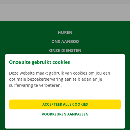
HUREN
ONS AANBOD
ONZE DIENSTEN
LOCATIES
Onze site gebruikt cookies
APP
Deze website maakt gebruik van cookies om jou een
VERHUISOPLOSSINGEN
optimale bezoekerservaring aan te bieden en je
surfervaring te verbeteren.
ACCEPTEER ALLE COOKIES
CONTACTEER ONS
VEELGESTELDE VRAGEN
VOORKEUREN AANPASSEN
NIEUWS