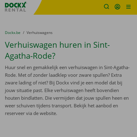
Fratello DEMO
Ga naar inhoud
Taalselectie overslaan
U bevindt zich hier:
van
Dockx.be
naar
Verhuiswagens
Verhuiswagen huren in Sint-
Agatha-Rode?
Huur snel en gemakkelijk een verhuiswagen in Sint-Agatha-
Rode. Met of zonder laadklep voor zware spullen? Extra
zware lading of niet? Bij Dockx vind je een model dat bij
jouw situatie past. Elke verhuiswagen heeft bovendien
houten bindlatten. Die vermijden dat jouw spullen heen en
weer schuiven tijdens transport. Bekijk het aanbod en
reserveer via de website.