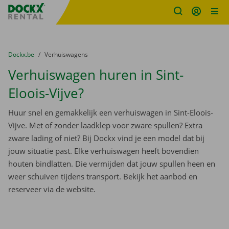
Fratello DEMO
Ga naar inhoud
Taalselectie overslaan
U bevindt zich hier:
van
Dockx.be
naar
Verhuiswagens
Verhuiswagen huren in Sint-
Eloois-Vijve?
Huur snel en gemakkelijk een verhuiswagen in Sint-Eloois-
Vijve. Met of zonder laadklep voor zware spullen? Extra
zware lading of niet? Bij Dockx vind je een model dat bij
jouw situatie past. Elke verhuiswagen heeft bovendien
houten bindlatten. Die vermijden dat jouw spullen heen en
weer schuiven tijdens transport. Bekijk het aanbod en
reserveer via de website.