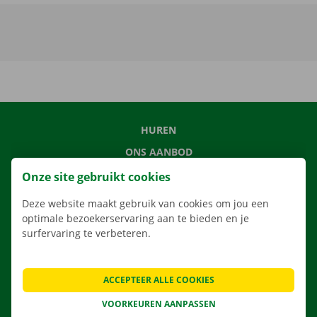
HUREN
ONS AANBOD
ONZE DIENSTEN
Onze site gebruikt cookies
LOCATIES
Deze website maakt gebruik van cookies om jou een
APP
optimale bezoekerservaring aan te bieden en je
surfervaring te verbeteren.
VERHUISOPLOSSINGEN
ACCEPTEER ALLE COOKIES
VOORKEUREN AANPASSEN
CONTACTEER ONS