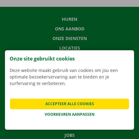
HUREN
ONS AANBOD
ONZE DIENSTEN
LOCATIES
APP
Onze site gebruikt cookies
VERHUISOPLOSSINGEN
Deze website maakt gebruik van cookies om jou een
optimale bezoekerservaring aan te bieden en je
surfervaring te verbeteren.
CONTACTEER ONS
ACCEPTEER ALLE COOKIES
VEELGESTELDE VRAGEN
VOORKEUREN AANPASSEN
NIEUWS
CADEAUBON
JOBS