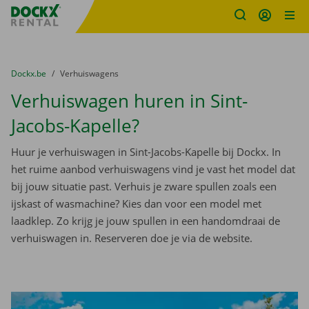
Fratello DEMO
Ga naar inhoud
Taalselectie overslaan
U bevindt zich hier:
van
Dockx.be
naar
Verhuiswagens
Verhuiswagen huren in Sint-
Jacobs-Kapelle?
Huur je verhuiswagen in Sint-Jacobs-Kapelle bij Dockx. In
het ruime aanbod verhuiswagens vind je vast het model dat
bij jouw situatie past. Verhuis je zware spullen zoals een
ijskast of wasmachine? Kies dan voor een model met
laadklep. Zo krijg je jouw spullen in een handomdraai de
verhuiswagen in. Reserveren doe je via de website.