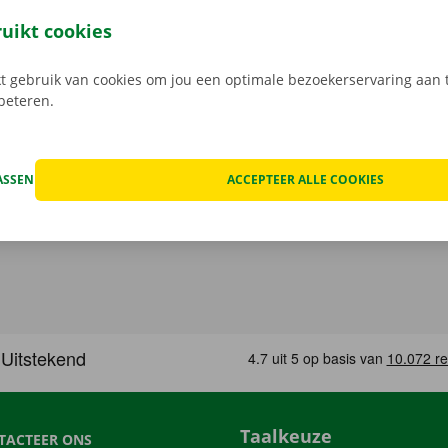
e auto? Laat deze dan zorgeloos achter aan de Dockx Service
ruikt cookies
 tot je de verhuiswagen niet meer nodig hebt.
 gebruik van cookies om jou een optimale bezoekerservaring aan t
rbeteren.
ASSEN
ACCEPTEER ALLE COOKIES
Taalkeuze
TACTEER ONS