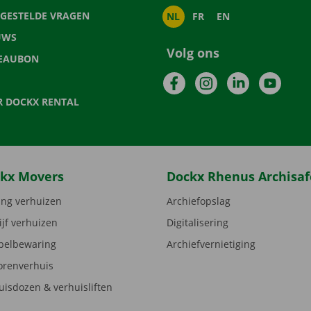
LGESTELDE VRAGEN
NL
FR
EN
UWS
Volg ons
EAUBON
Facebook
Instagram
LinkedIn
YouTu
R DOCKX RENTAL
kx Movers
Dockx Rhenus Archisaf
ng verhuizen
Archiefopslag
ijf verhuizen
Digitalisering
elbewaring
Archiefvernietiging
orenverhuis
uisdozen & verhuisliften