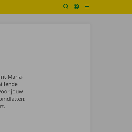
int-Maria-
illende
 voor jouw
bindlatten:
rt.