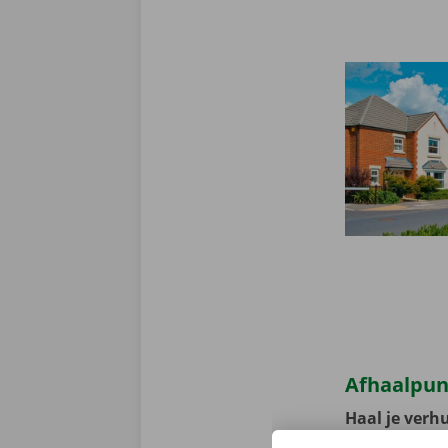
Afhaalpun
Haal je verhu
heel diep na.