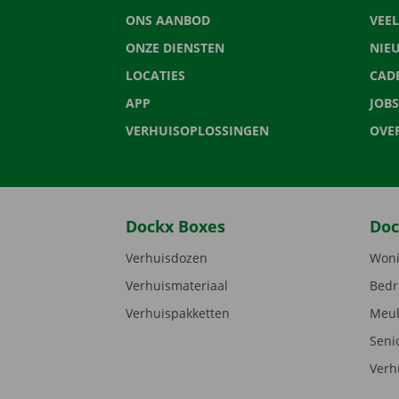
ONS AANBOD
VEE
ONZE DIENSTEN
NIE
LOCATIES
CAD
APP
JOBS
VERHUISOPLOSSINGEN
OVE
Dockx Boxes
Doc
Verhuisdozen
Woni
Verhuismateriaal
Bedr
Verhuispakketten
Meub
Seni
Verh