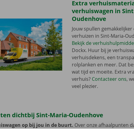
Extra verhuismateriaa
verhuiswagen in Sint
Oudenhove
Jouw spullen gemakkelijker 
verhuizen in Sint-Maria-O
Bekijk de verhuishulpmidde
Dockx. Huur bij je verhuisw
verhuisdekens, een transpal
rolplanken en meer. Dat bes
wat tijd en moeite. Extra vr
verhuis?
Contacteer ons
, w
veel plezier.
ten dichtbij Sint-Maria-Oudenhove
iswagen op bij jou in de buurt.
Over onze afhaalpunten d
 Het is belangrijk dat je ze vlot bereikt met het openbaar ve