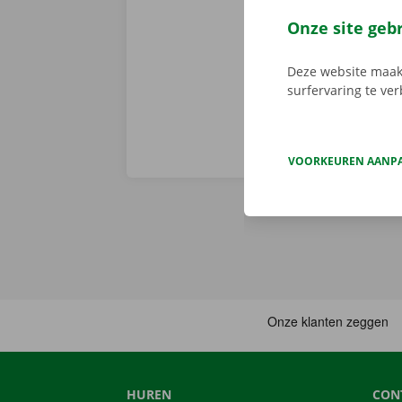
de fiets of d
Onze site geb
Pick-up Point
Deze website maakt
surfervaring te ve
VOORKEUREN AANP
HUREN
CON