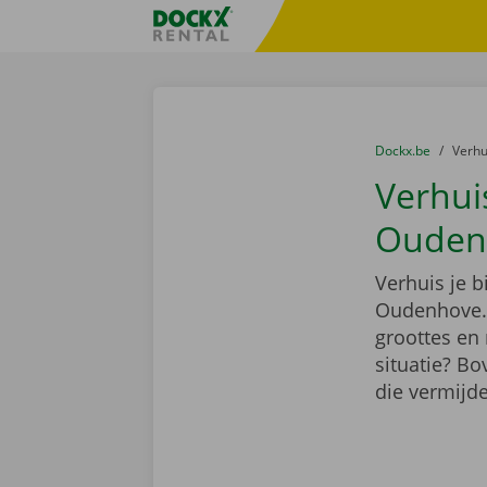
Ga naar inhoud
Taalselectie overslaan
Fratello DEMO
U bevindt zich hi
van
Dockx.be
naar
Verh
Verhui
Ouden
Verhuis je 
Oudenhove. 
groottes en 
situatie? Bo
die vermijde