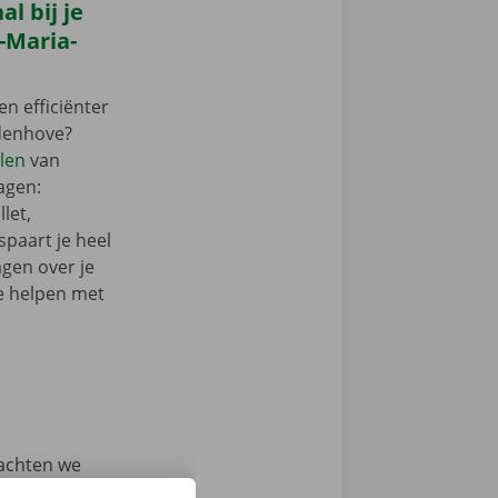
l bij je
-Maria-
en efficiënter
udenhove?
len
van
agen:
let,
paart je heel
agen over je
e helpen met
achten we
rvoer. Neem je