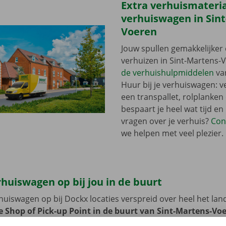
Extra verhuismateriaa
verhuiswagen in Sin
Voeren
Jouw spullen gemakkelijker 
verhuizen in Sint-Martens-
de verhuishulpmiddelen
va
Huur bij je verhuiswagen: 
een transpallet, rolplanken
bespaart je heel wat tijd en
vragen over je verhuis?
Con
we helpen met veel plezier.
rhuiswagen op bij jou in de buurt
erhuiswagen op bij Dockx locaties verspreid over heel het lan
e Shop of Pick-up Point in de buurt van Sint-Martens-Vo
er snel en gemakkelijk op. Het is namelijk vlot bereikbaar 