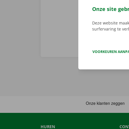
openbaar verv
Onze site geb
achter te lat
Deze website maakt
surfervaring te ve
VOORKEUREN AANP
HUREN
CON