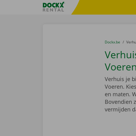
Ga naar inhoud
Taalselectie overslaan
Fratello DEMO
U bevindt zich hi
van
Dockx.be
naar
Verh
Verhui
Voere
Verhuis je 
Voeren. Kie
en maten. We
Bovendien z
vermijden d