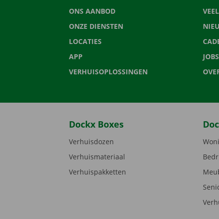
ONS AANBOD
VEE
ONZE DIENSTEN
NIE
LOCATIES
CAD
APP
JOBS
VERHUISOPLOSSINGEN
OVE
Dockx Boxes
Doc
Verhuisdozen
Woni
Verhuismateriaal
Bedr
Verhuispakketten
Meub
Seni
Verh