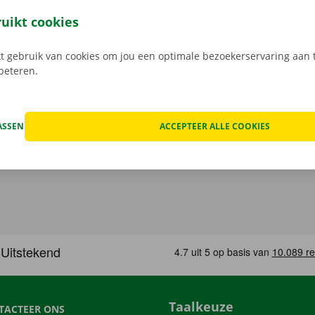
oer. Kom je met de auto of fiets? Dan is er plaats voorzien
ruikt cookies
en tijdens de huurperiode van de verhuiswagen.
 gebruik van cookies om jou een optimale bezoekerservaring aan t
rbeteren.
ASSEN
ACCEPTEER ALLE COOKIES
Taalkeuze
TACTEER ONS