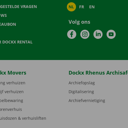
LGESTELDE VRAGEN
NL
FR
EN
UWS
Volg ons
EAUBON
Facebook
Instagram
LinkedIn
YouTu
R DOCKX RENTAL
kx Movers
Dockx Rhenus Archisaf
ng verhuizen
Archiefopslag
ijf verhuizen
Digitalisering
elbewaring
Archiefvernietiging
orenverhuis
uisdozen & verhuisliften