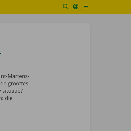
-
int-Martens-
nde groottes
 situatie?
: die