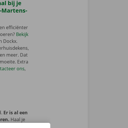
l bij je
t-Martens-
en efficiënter
Voeren?
Bekijk
n Dockx.
verhuisdekens,
 en meer. Dat
 moeite. Extra
tacteer ons
,
d.
Er is al een
eren.
Haal je
met het