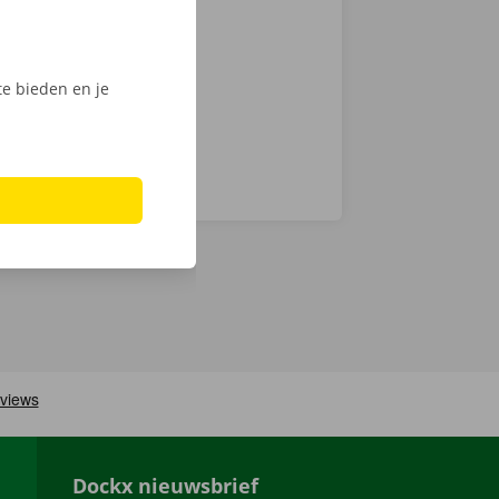
 om deze
e bieden en je
Dockx nieuwsbrief