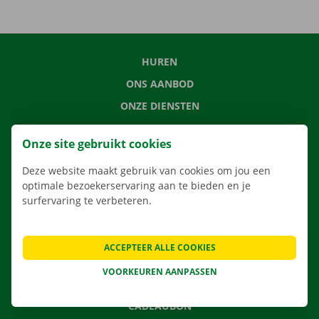
HUREN
ONS AANBOD
ONZE DIENSTEN
LOCATIES
Onze site gebruikt cookies
APP
Deze website maakt gebruik van cookies om jou een
VERHUISOPLOSSINGEN
optimale bezoekerservaring aan te bieden en je
surfervaring te verbeteren.
CONTACTEER ONS
ACCEPTEER ALLE COOKIES
VEELGESTELDE VRAGEN
VOORKEUREN AANPASSEN
NIEUWS
CADEAUBON