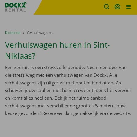
Fratello DEMO
Ga naar inhoud
Taalselectie overslaan
U bevindt zich hier:
van
Dockx.be
naar
Verhuiswagens
Verhuiswagen huren in Sint-
Niklaas?
Een verhuis is een stressvolle periode. Neem een deel van
die stress weg met een verhuiswagen van Dockx. Alle
verhuiswagens zijn uitgerust met houten bindlatten. Zo
schuiven jouw spullen niet heen en weer tijdens het vervoer
en komt alles heel aan. Bekijk het ruime aanbod
verhuiswagens met verschillende groottes & maten. Jouw
keuze gevonden? Reserveer dan gemakkelijk via de website.