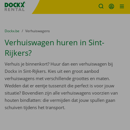
Fratello DEMO
Ga naar inhoud
Taalselectie overslaan
U bevindt zich hier:
van
Dockx.be
naar
Verhuiswagens
Verhuiswagen huren in Sint-
Rijkers?
Verhuis je binnenkort? Huur dan een verhuiswagen bij
Dockx in Sint-Rijkers. Kies uit een groot aanbod
verhuiswagens met verschillende groottes en maten.
Wedden dat er eentje tussenzit die perfect is voor jouw
situatie? Bovendien zijn alle verhuiswagens voorzien van
houten bindlatten: die vermijden dat jouw spullen gaan
schuiven tijdens het transport.