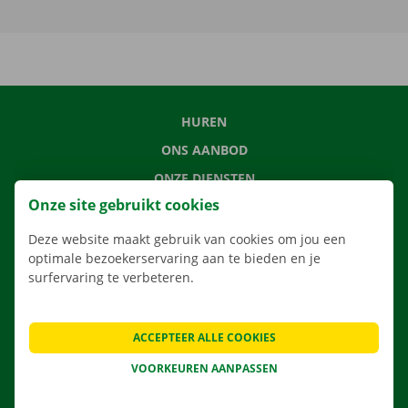
HUREN
ONS AANBOD
ONZE DIENSTEN
Onze site gebruikt cookies
LOCATIES
APP
Deze website maakt gebruik van cookies om jou een
optimale bezoekerservaring aan te bieden en je
VERHUISOPLOSSINGEN
surfervaring te verbeteren.
ACCEPTEER ALLE COOKIES
CONTACTEER ONS
VOORKEUREN AANPASSEN
VEELGESTELDE VRAGEN
NIEUWS