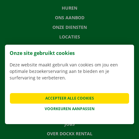
HUREN
ONS AANBOD
ONZE DIENSTEN
LOCATIES
APP
Onze site gebruikt cookies
VERHUISOPLOSSINGEN
Deze website maakt gebruik van cookies om jou een
optimale bezoekerservaring aan te bieden en je
surfervaring te verbeteren.
CONTACTEER ONS
VEELGESTELDE VRAGEN
ACCEPTEER ALLE COOKIES
NIEUWS
VOORKEUREN AANPASSEN
CADEAUBON
JOBS
OVER DOCKX RENTAL