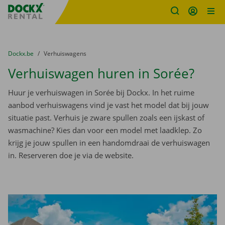
Fratello DEMO
Ga naar inhoud
Taalselectie overslaan
U bevindt zich hier:
van
Dockx.be
naar
Verhuiswagens
Verhuiswagen huren in Sorée?
Huur je verhuiswagen in Sorée bij Dockx. In het ruime
aanbod verhuiswagens vind je vast het model dat bij jouw
situatie past. Verhuis je zware spullen zoals een ijskast of
wasmachine? Kies dan voor een model met laadklep. Zo
krijg je jouw spullen in een handomdraai de verhuiswagen
in. Reserveren doe je via de website.