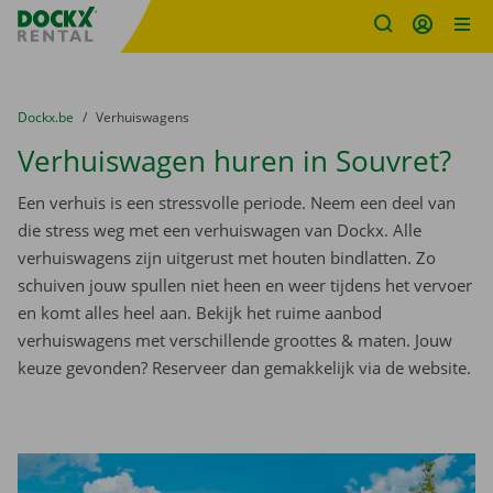
Fratello DEMO
Ga naar inhoud
Taalselectie overslaan
U bevindt zich hier:
van
Dockx.be
naar
Verhuiswagens
Verhuiswagen huren in Souvret?
Een verhuis is een stressvolle periode. Neem een deel van
die stress weg met een verhuiswagen van Dockx. Alle
verhuiswagens zijn uitgerust met houten bindlatten. Zo
schuiven jouw spullen niet heen en weer tijdens het vervoer
en komt alles heel aan. Bekijk het ruime aanbod
verhuiswagens met verschillende groottes & maten. Jouw
keuze gevonden? Reserveer dan gemakkelijk via de website.