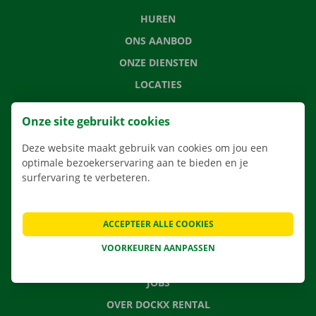
HUREN
ONS AANBOD
ONZE DIENSTEN
LOCATIES
APP
Onze site gebruikt cookies
VERHUISOPLOSSINGEN
Deze website maakt gebruik van cookies om jou een
optimale bezoekerservaring aan te bieden en je
surfervaring te verbeteren.
CONTACTEER ONS
VEELGESTELDE VRAGEN
ACCEPTEER ALLE COOKIES
NIEUWS
VOORKEUREN AANPASSEN
CADEAUBON
JOBS
OVER DOCKX RENTAL