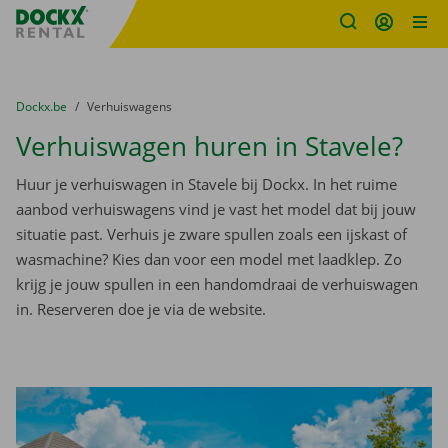
Fratello DEMO
Ga naar inhoud
Taalselectie overslaan
U bevindt zich hier:
van
Dockx.be
naar
Verhuiswagens
Verhuiswagen huren in Stavele?
Huur je verhuiswagen in Stavele bij Dockx. In het ruime
aanbod verhuiswagens vind je vast het model dat bij jouw
situatie past. Verhuis je zware spullen zoals een ijskast of
wasmachine? Kies dan voor een model met laadklep. Zo
krijg je jouw spullen in een handomdraai de verhuiswagen
in. Reserveren doe je via de website.