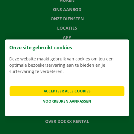
HUREN
ONS AANBOD
ONZE DIENSTEN
LOCATIES
APP
VERHUISOPLOSSINGEN
Onze site gebruikt cookies
Deze website maakt gebruik van cookies om jou een
optimale bezoekerservaring aan te bieden en je
surfervaring te verbeteren.
CONTACTEER ONS
VEELGESTELDE VRAGEN
ACCEPTEER ALLE COOKIES
NIEUWS
VOORKEUREN AANPASSEN
CADEAUBON
JOBS
OVER DOCKX RENTAL