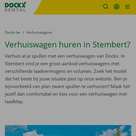
Fratello DEMO
Ga naar inhoud
Taalselectie overslaan
U bevindt zich hier:
van
Dockx.be
naar
Verhuiswagens
Verhuiswagen huren in Stembert?
Verhuis al je spullen met een verhuiswagen van Dockx. In
Stembert vind je een groot aanbod verhuiswagens met
verschillende laadvermogens en volumes. Zoek het model
dat het beste bij jouw situatie past op onze website. Ben je
bijvoorbeeld van plan zware spullen te verhuizen? Maak het
jezelf dan comfortabel en kies voor een verhuiswagen met
laadklep.