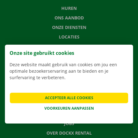
HUREN
ONS AANBOD
ONZE DIENSTEN
LOCATIES
APP
Onze site gebruikt cookies
VERHUISOPLOSSINGEN
Deze website maakt gebruik van cookies om jou een
optimale bezoekerservaring aan te bieden en je
surfervaring te verbeteren.
CONTACTEER ONS
VEELGESTELDE VRAGEN
ACCEPTEER ALLE COOKIES
NIEUWS
VOORKEUREN AANPASSEN
CADEAUBON
JOBS
OVER DOCKX RENTAL