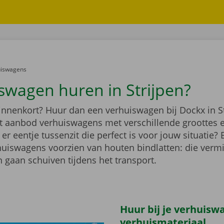
er:
uiswagens
swagen huren in Strijpen?
innenkort? Huur dan een verhuiswagen bij Dockx in St
ot aanbod verhuiswagens met verschillende groottes 
r eentje tussenzit die perfect is voor jouw situatie?
rhuiswagens voorzien van houten bindlatten: die verm
 gaan schuiven tijdens het transport.
Huur bij je verhuisw
verhuismateriaal