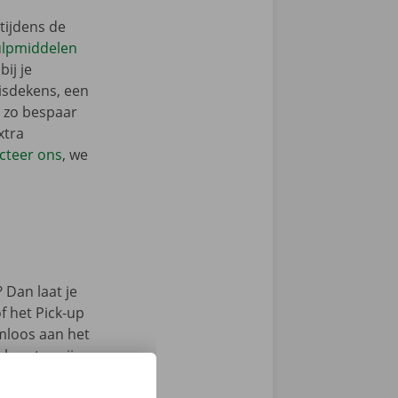
tijdens de
ulpmiddelen
bij je
isdekens, een
: zo bespaar
xtra
cteer ons
, we
 Dan laat je
f het Pick-up
emloos aan het
lpunten zijn