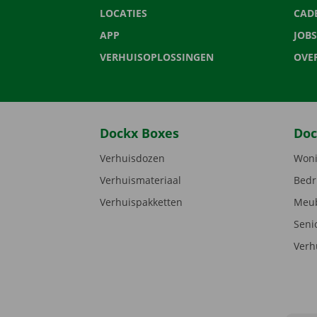
LOCATIES
CAD
APP
JOBS
VERHUISOPLOSSINGEN
OVE
Dockx Boxes
Doc
Verhuisdozen
Woni
Verhuismateriaal
Bedr
Verhuispakketten
Meub
Seni
Verh