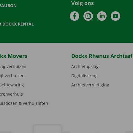
Volg ons
EAUBON
Facebook
Instagram
LinkedIn
YouTu
R DOCKX RENTAL
kx Movers
Dockx Rhenus Archisaf
ng verhuizen
Archiefopslag
ijf verhuizen
Digitalisering
elbewaring
Archiefvernietiging
orenverhuis
uisdozen & verhuisliften