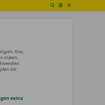
rijpen. Kies
en maten.
 Bovendien
ijden dat
agen extra