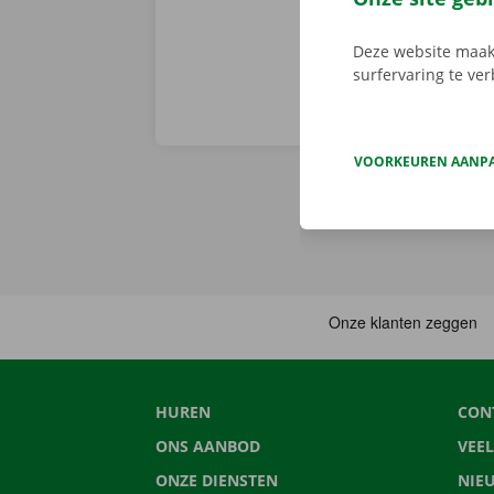
Deze website maakt
surfervaring te ve
VOORKEUREN AANP
HUREN
CON
ONS AANBOD
VEE
ONZE DIENSTEN
NIE