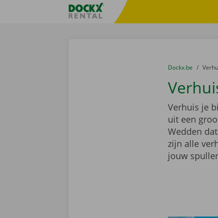
Ga naar inhoud
Taalselectie overslaan
Fratello DEMO
U bevindt zich hi
van
Dockx.be
naar
Verh
Verhui
Verhuis je b
uit een gro
Wedden dat e
zijn alle ve
jouw spullen