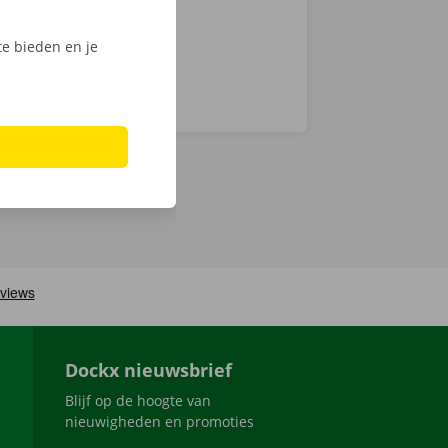
e bieden en je
Dockx nieuwsbrief
Blijf op de hoogte van
nieuwigheden en promoties