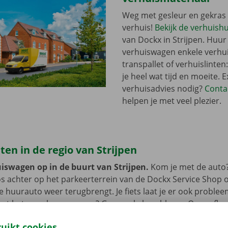
Weg met gesleur en gekras 
verhuis!
Bekijk de verhuish
van Dockx in Strijpen. Huur 
verhuiswagen enkele verhu
transpallet of verhuislinten
je heel wat tijd en moeite. E
verhuisadvies nodig?
Conta
helpen je met veel plezier.
en in de regio van Strijpen
uiswagen op in de buurt van Strijpen.
Kom je met de auto?
s achter op het parkeerterrein van de Dockx Service Shop o
 de huurauto weer terugbrengt. Je fiets laat je er ook proble
met het openbaar vervoer? Geen enkel probleem. Onze afhaa
t bus of tram.
ruikt cookies