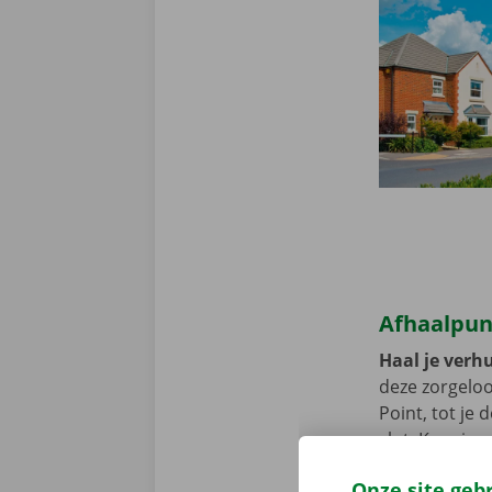
Afhaalpunt
Haal je verh
deze zorgeloo
Point, tot je
slot. Kom je 
bereikbaar me
Onze site geb