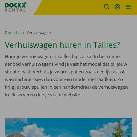
Fratello DEMO
Ga naar inhoud
Taalselectie overslaan
U bevindt zich hier:
van
Dockx.be
naar
Verhuiswagens
Verhuiswagen huren in Tailles?
Huur je verhuiswagen in Tailles bij Dockx. In het ruime
aanbod verhuiswagens vind je vast het model dat bij jouw
situatie past. Verhuis je zware spullen zoals een ijskast of
wasmachine? Kies dan voor een model met laadklep. Zo
krijg je jouw spullen in een handomdraai de verhuiswagen
in. Reserveren doe je via de website.