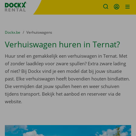
Fratello DEMO
Ga naar inhoud
Taalselectie overslaan
U bevindt zich hier:
van
Dockx.be
naar
Verhuiswagens
Verhuiswagen huren in Ternat?
Huur snel en gemakkelijk een verhuiswagen in Ternat. Met
of zonder laadklep voor zware spullen? Extra zware lading
of niet? Bij Dockx vind je een model dat bij jouw situatie
past. Elke verhuiswagen heeft bovendien houten bindlatten.
Die vermijden dat jouw spullen heen en weer schuiven
tijdens transport. Bekijk het aanbod en reserveer via de
website.