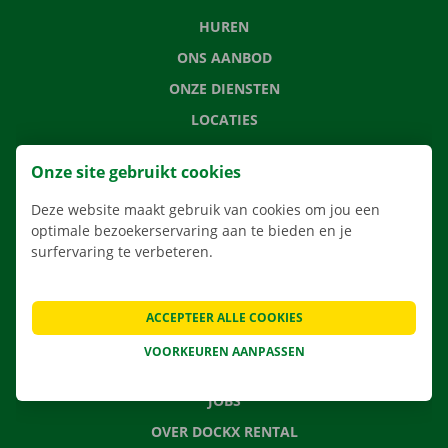
HUREN
ONS AANBOD
ONZE DIENSTEN
LOCATIES
APP
Onze site gebruikt cookies
VERHUISOPLOSSINGEN
Deze website maakt gebruik van cookies om jou een
optimale bezoekerservaring aan te bieden en je
surfervaring te verbeteren.
CONTACTEER ONS
VEELGESTELDE VRAGEN
ACCEPTEER ALLE COOKIES
NIEUWS
VOORKEUREN AANPASSEN
CADEAUBON
JOBS
OVER DOCKX RENTAL