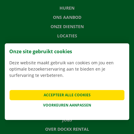
HUREN
ONS AANBOD
ONZE DIENSTEN
LOCATIES
APP
Onze site gebruikt cookies
VERHUISOPLOSSINGEN
Deze website maakt gebruik van cookies om jou een
optimale bezoekerservaring aan te bieden en je
surfervaring te verbeteren.
CONTACTEER ONS
VEELGESTELDE VRAGEN
ACCEPTEER ALLE COOKIES
NIEUWS
VOORKEUREN AANPASSEN
CADEAUBON
JOBS
OVER DOCKX RENTAL