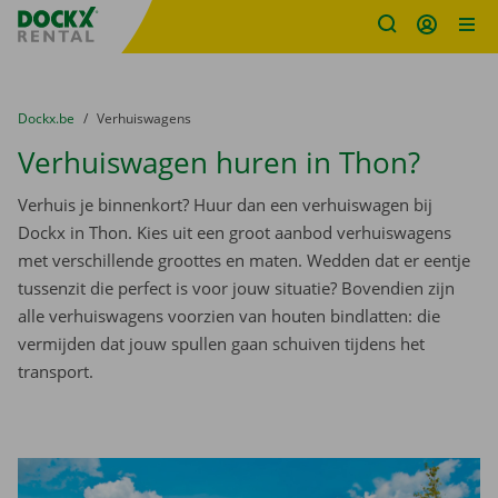
Fratello DEMO
Ga naar inhoud
Taalselectie overslaan
U bevindt zich hier:
van
Dockx.be
naar
Verhuiswagens
Verhuiswagen huren in Thon?
Verhuis je binnenkort? Huur dan een verhuiswagen bij
Dockx in Thon. Kies uit een groot aanbod verhuiswagens
met verschillende groottes en maten. Wedden dat er eentje
tussenzit die perfect is voor jouw situatie? Bovendien zijn
alle verhuiswagens voorzien van houten bindlatten: die
vermijden dat jouw spullen gaan schuiven tijdens het
transport.