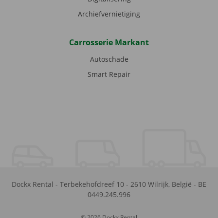
Archiefvernietiging
Carrosserie Markant
Autoschade
Smart Repair
Dockx Rental
-
Terbekehofdreef 10
-
2610
Wilrijk
,
België
-
BE
0449.245.996
© 2026 Dockx Rental