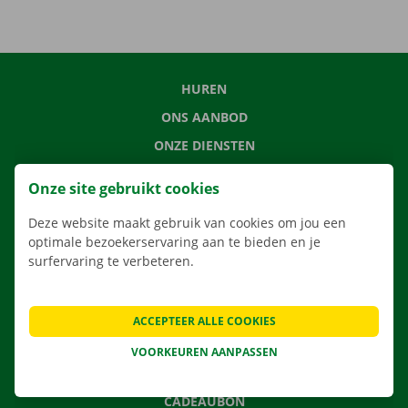
HUREN
ONS AANBOD
ONZE DIENSTEN
LOCATIES
Onze site gebruikt cookies
APP
Deze website maakt gebruik van cookies om jou een
VERHUISOPLOSSINGEN
optimale bezoekerservaring aan te bieden en je
surfervaring te verbeteren.
CONTACTEER ONS
ACCEPTEER ALLE COOKIES
VEELGESTELDE VRAGEN
VOORKEUREN AANPASSEN
NIEUWS
CADEAUBON