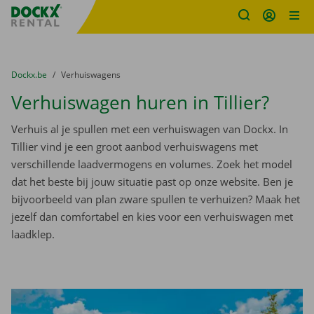
Fratello DEMO
Ga naar inhoud
Taalselectie overslaan
U bevindt zich hier:
van
Dockx.be
naar
Verhuiswagens
Verhuiswagen huren in Tillier?
Verhuis al je spullen met een verhuiswagen van Dockx. In
Tillier vind je een groot aanbod verhuiswagens met
verschillende laadvermogens en volumes. Zoek het model
dat het beste bij jouw situatie past op onze website. Ben je
bijvoorbeeld van plan zware spullen te verhuizen? Maak het
jezelf dan comfortabel en kies voor een verhuiswagen met
laadklep.