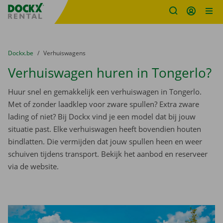
Fratello DEMO
Ga naar inhoud
Taalselectie overslaan
U bevindt zich hier:
van
Dockx.be
naar
Verhuiswagens
Verhuiswagen huren in Tongerlo?
Huur snel en gemakkelijk een verhuiswagen in Tongerlo.
Met of zonder laadklep voor zware spullen? Extra zware
lading of niet? Bij Dockx vind je een model dat bij jouw
situatie past. Elke verhuiswagen heeft bovendien houten
bindlatten. Die vermijden dat jouw spullen heen en weer
schuiven tijdens transport. Bekijk het aanbod en reserveer
via de website.