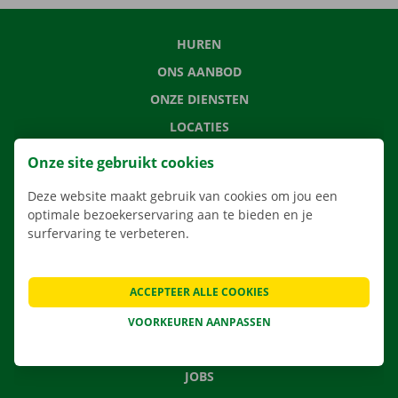
HUREN
ONS AANBOD
ONZE DIENSTEN
LOCATIES
APP
Onze site gebruikt cookies
VERHUISOPLOSSINGEN
Deze website maakt gebruik van cookies om jou een
optimale bezoekerservaring aan te bieden en je
surfervaring te verbeteren.
CONTACTEER ONS
ACCEPTEER ALLE COOKIES
VEELGESTELDE VRAGEN
NIEUWS
VOORKEUREN AANPASSEN
CADEAUBON
JOBS