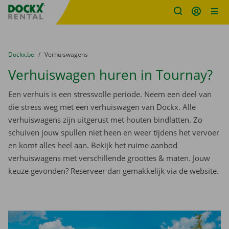
Fratello DEMO
Ga naar inhoud
Taalselectie overslaan
U bevindt zich hier:
van
Dockx.be
naar
Verhuiswagens
Verhuiswagen huren in Tournay?
Een verhuis is een stressvolle periode. Neem een deel van
die stress weg met een verhuiswagen van Dockx. Alle
verhuiswagens zijn uitgerust met houten bindlatten. Zo
schuiven jouw spullen niet heen en weer tijdens het vervoer
en komt alles heel aan. Bekijk het ruime aanbod
verhuiswagens met verschillende groottes & maten. Jouw
keuze gevonden? Reserveer dan gemakkelijk via de website.