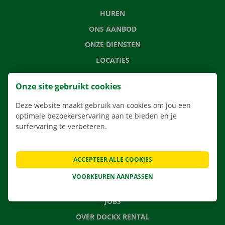
HUREN
ONS AANBOD
ONZE DIENSTEN
LOCATIES
APP
Onze site gebruikt cookies
VERHUISOPLOSSINGEN
Deze website maakt gebruik van cookies om jou een
optimale bezoekerservaring aan te bieden en je
surfervaring te verbeteren.
CONTACTEER ONS
VEELGESTELDE VRAGEN
ACCEPTEER ALLE COOKIES
NIEUWS
VOORKEUREN AANPASSEN
CADEAUBON
JOBS
OVER DOCKX RENTAL