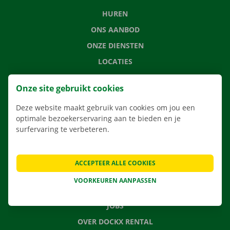
HUREN
ONS AANBOD
ONZE DIENSTEN
LOCATIES
APP
Onze site gebruikt cookies
VERHUISOPLOSSINGEN
Deze website maakt gebruik van cookies om jou een
optimale bezoekerservaring aan te bieden en je
surfervaring te verbeteren.
CONTACTEER ONS
VEELGESTELDE VRAGEN
ACCEPTEER ALLE COOKIES
NIEUWS
VOORKEUREN AANPASSEN
CADEAUBON
JOBS
OVER DOCKX RENTAL