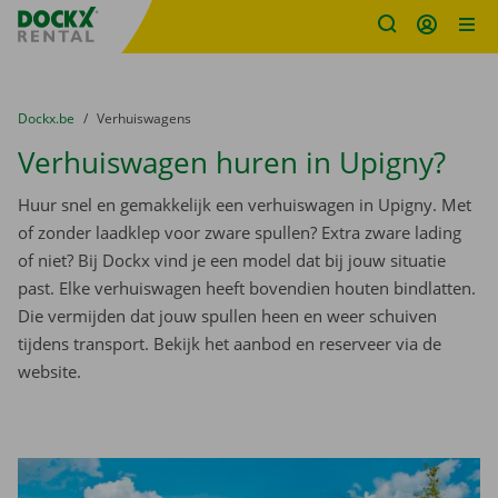
Fratello DEMO
Ga naar inhoud
Taalselectie overslaan
U bevindt zich hier:
van
Dockx.be
naar
Verhuiswagens
Verhuiswagen huren in Upigny?
Huur snel en gemakkelijk een verhuiswagen in Upigny. Met
of zonder laadklep voor zware spullen? Extra zware lading
of niet? Bij Dockx vind je een model dat bij jouw situatie
past. Elke verhuiswagen heeft bovendien houten bindlatten.
Die vermijden dat jouw spullen heen en weer schuiven
tijdens transport. Bekijk het aanbod en reserveer via de
website.