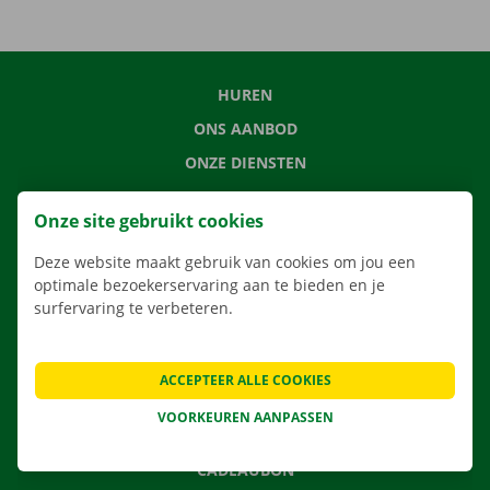
HUREN
ONS AANBOD
ONZE DIENSTEN
LOCATIES
Onze site gebruikt cookies
APP
Deze website maakt gebruik van cookies om jou een
VERHUISOPLOSSINGEN
optimale bezoekerservaring aan te bieden en je
surfervaring te verbeteren.
CONTACTEER ONS
ACCEPTEER ALLE COOKIES
VEELGESTELDE VRAGEN
VOORKEUREN AANPASSEN
NIEUWS
CADEAUBON