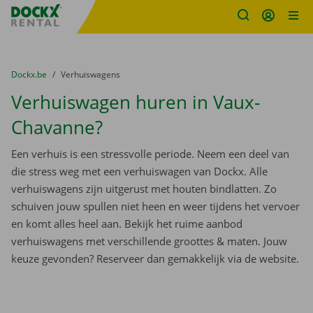
Fratello DEMO
Ga naar inhoud
Taalselectie overslaan
U bevindt zich hier:
van
Dockx.be
naar
Verhuiswagens
Verhuiswagen huren in Vaux-
Chavanne?
Een verhuis is een stressvolle periode. Neem een deel van
die stress weg met een verhuiswagen van Dockx. Alle
verhuiswagens zijn uitgerust met houten bindlatten. Zo
schuiven jouw spullen niet heen en weer tijdens het vervoer
en komt alles heel aan. Bekijk het ruime aanbod
verhuiswagens met verschillende groottes & maten. Jouw
keuze gevonden? Reserveer dan gemakkelijk via de website.