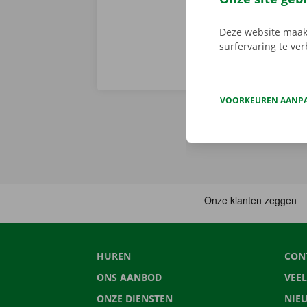
Deze website maakt
surfervaring te ve
VOORKEUREN AANP
HUREN
CON
ONS AANBOD
VEE
ONZE DIENSTEN
NIE