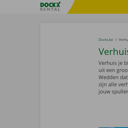
Ga naar inhoud
Taalselectie overslaan
Fratello DEMO
U bevindt zich hi
van
Dockx.be
naar
Verh
Verhui
Verhuis je 
uit een gro
Wedden dat e
zijn alle ve
jouw spullen