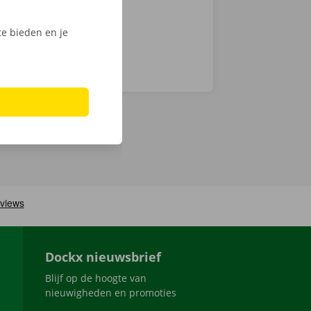
e bieden en je
Dockx nieuwsbrief
Blijf op de hoogte van
nieuwigheden en promoties