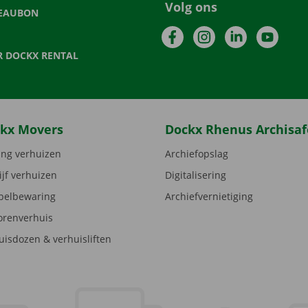
Volg ons
EAUBON
Facebook
Instagram
LinkedIn
YouTu
R DOCKX RENTAL
kx Movers
Dockx Rhenus Archisaf
ng verhuizen
Archiefopslag
ijf verhuizen
Digitalisering
elbewaring
Archiefvernietiging
orenverhuis
uisdozen & verhuisliften