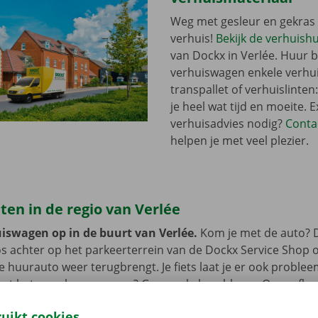
Weg met gesleur en gekras 
verhuis!
Bekijk de verhuish
van Dockx in Verlée. Huur bi
verhuiswagen enkele verhu
transpallet of verhuislinten
je heel wat tijd en moeite. E
verhuisadvies nodig?
Conta
helpen je met veel plezier.
en in de regio van Verlée
uiswagen op in de buurt van Verlée.
Kom je met de auto? D
s achter op het parkeerterrein van de Dockx Service Shop o
 de huurauto weer terugbrengt. Je fiets laat je er ook proble
met het openbaar vervoer? Geen enkel probleem. Onze afhaa
t bus of tram.
ruikt cookies