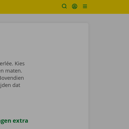
rlée. Kies
en maten.
 Bovendien
ijden dat
agen extra