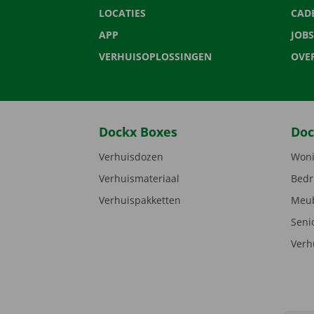
LOCATIES
CAD
APP
JOBS
VERHUISOPLOSSINGEN
OVE
Dockx Boxes
Doc
Verhuisdozen
Woni
Verhuismateriaal
Bedr
Verhuispakketten
Meub
Seni
Verh