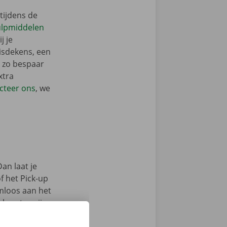
tijdens de
ulpmiddelen
j je
isdekens, een
: zo bespaar
xtra
cteer ons
, we
an laat je
f het Pick-up
emloos aan het
lpunten zijn