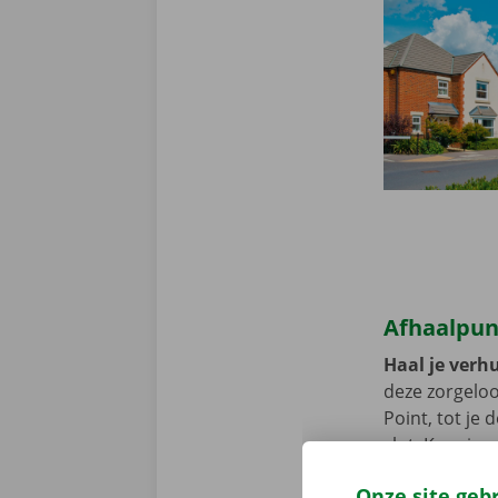
Afhaalpunt
Haal je verh
deze zorgeloo
Point, tot je
slot. Kom je 
bereikbaar me
Onze site geb