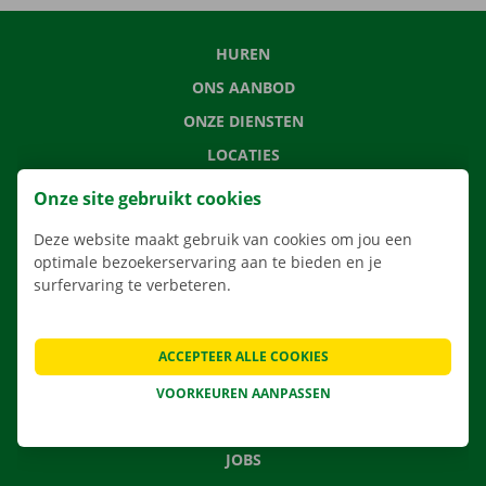
HUREN
ONS AANBOD
ONZE DIENSTEN
LOCATIES
APP
Onze site gebruikt cookies
VERHUISOPLOSSINGEN
Deze website maakt gebruik van cookies om jou een
optimale bezoekerservaring aan te bieden en je
surfervaring te verbeteren.
CONTACTEER ONS
ACCEPTEER ALLE COOKIES
VEELGESTELDE VRAGEN
NIEUWS
VOORKEUREN AANPASSEN
CADEAUBON
JOBS