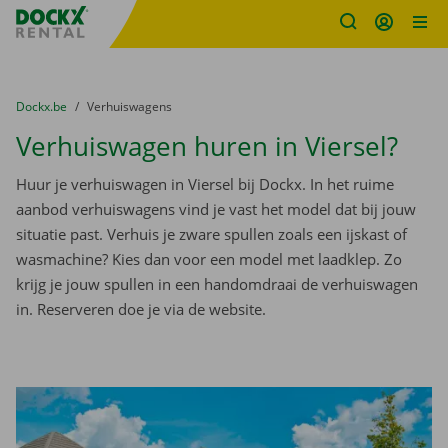
Fratello DEMO
Ga naar inhoud
Taalselectie overslaan
U bevindt zich hier:
van
Dockx.be
naar
Verhuiswagens
Verhuiswagen huren in Viersel?
Huur je verhuiswagen in Viersel bij Dockx. In het ruime
aanbod verhuiswagens vind je vast het model dat bij jouw
situatie past. Verhuis je zware spullen zoals een ijskast of
wasmachine? Kies dan voor een model met laadklep. Zo
krijg je jouw spullen in een handomdraai de verhuiswagen
in. Reserveren doe je via de website.