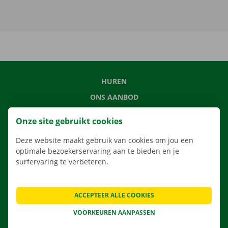
HUREN
ONS AANBOD
ONZE DIENSTEN
Onze site gebruikt cookies
LOCATIES
Deze website maakt gebruik van cookies om jou een
APP
optimale bezoekerservaring aan te bieden en je
VERHUISOPLOSSINGEN
surfervaring te verbeteren.
ACCEPTEER ALLE COOKIES
CONTACTEER ONS
VOORKEUREN AANPASSEN
VEELGESTELDE VRAGEN