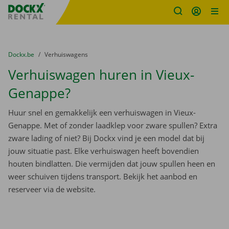
Fratello DEMO
Ga naar inhoud
Taalselectie overslaan
U bevindt zich hier:
van
Dockx.be
naar
Verhuiswagens
Verhuiswagen huren in Vieux-
Genappe?
Huur snel en gemakkelijk een verhuiswagen in Vieux-
Genappe. Met of zonder laadklep voor zware spullen? Extra
zware lading of niet? Bij Dockx vind je een model dat bij
jouw situatie past. Elke verhuiswagen heeft bovendien
houten bindlatten. Die vermijden dat jouw spullen heen en
weer schuiven tijdens transport. Bekijk het aanbod en
reserveer via de website.