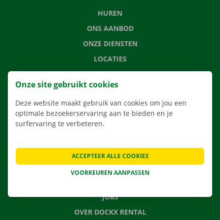
HUREN
ONS AANBOD
ONZE DIENSTEN
LOCATIES
APP
Onze site gebruikt cookies
VERHUISOPLOSSINGEN
Deze website maakt gebruik van cookies om jou een
optimale bezoekerservaring aan te bieden en je
surfervaring te verbeteren.
CONTACTEER ONS
VEELGESTELDE VRAGEN
ACCEPTEER ALLE COOKIES
NIEUWS
VOORKEUREN AANPASSEN
CADEAUBON
JOBS
OVER DOCKX RENTAL