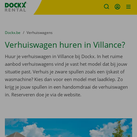
Fratello DEMO
Ga naar inhoud
Taalselectie overslaan
U bevindt zich hier:
van
Dockx.be
naar
Verhuiswagens
Verhuiswagen huren in Villance?
Huur je verhuiswagen in Villance bij Dockx. In het ruime
aanbod verhuiswagens vind je vast het model dat bij jouw
situatie past. Verhuis je zware spullen zoals een ijskast of
wasmachine? Kies dan voor een model met laadklep. Zo
krijg je jouw spullen in een handomdraai de verhuiswagen
in. Reserveren doe je via de website.