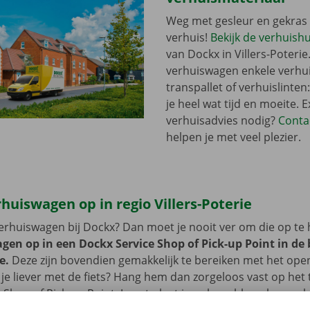
Weg met gesleur en gekras 
verhuis!
Bekijk de verhuish
van Dockx in Villers-Poterie.
verhuiswagen enkele verhu
transpallet of verhuislinten
je heel wat tijd en moeite. E
verhuisadvies nodig?
Conta
helpen je met veel plezier.
rhuiswagen op in regio Villers-Poterie
erhuiswagen bij Dockx? Dan moet je nooit ver om die op te 
gen op in een Dockx Service Shop of Pick-up Point in de
e.
Deze zijn bovendien gemakkelijk te bereiken met het op
je liever met de fiets? Hang hem dan zorgeloos vast op het 
 Shop of Pick-up Point. Je auto laat je ook probleemloos ac