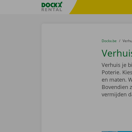
Ga naar inhoud
Taalselectie overslaan
Fratello DEMO
U bevindt zich hi
van
Dockx.be
naar
Verh
Verhui
Verhuis je b
Poterie. Ki
en maten. We
Bovendien z
vermijden d