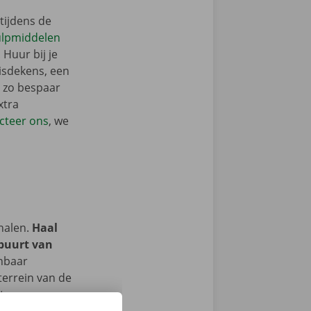
tijdens de
ulpmiddelen
 Huur bij je
isdekens, een
: zo bespaar
xtra
cteer ons
, we
halen.
Haal
 buurt van
enbaar
terrein van de
hter op ons