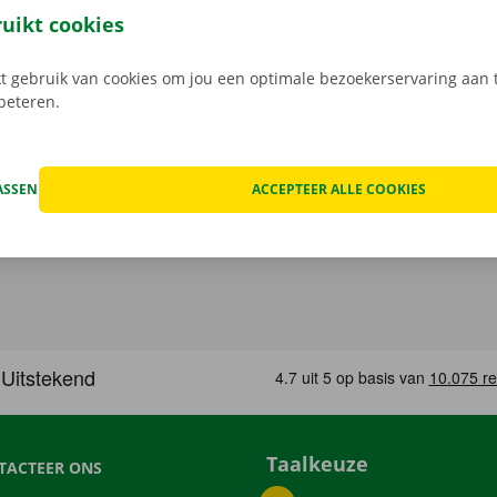
. Zo vertrek je na je de verhuiswagen terugbrengt al fluiten
ruikt cookies
.
 gebruik van cookies om jou een optimale bezoekerservaring aan t
rbeteren.
ASSEN
ACCEPTEER ALLE COOKIES
Taalkeuze
TACTEER ONS