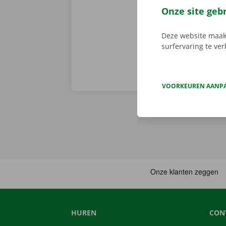
parkeerterrein
Onze site geb
nieuwe - thuis
Deze website maakt
surfervaring te ve
VOORKEUREN AANP
HUREN
CON