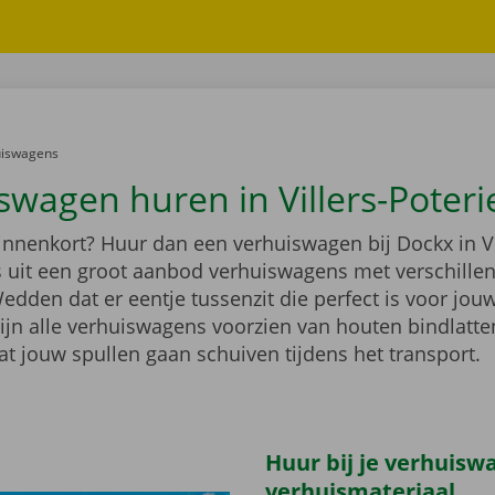
er:
uiswagens
swagen huren in Villers-Poteri
innenkort? Huur dan een verhuiswagen bij Dockx in Vi
es uit een groot aanbod verhuiswagens met verschille
dden dat er eentje tussenzit die perfect is voor jouw
ijn alle verhuiswagens voorzien van houten bindlatten
at jouw spullen gaan schuiven tijdens het transport.
Huur bij je verhuisw
verhuismateriaal