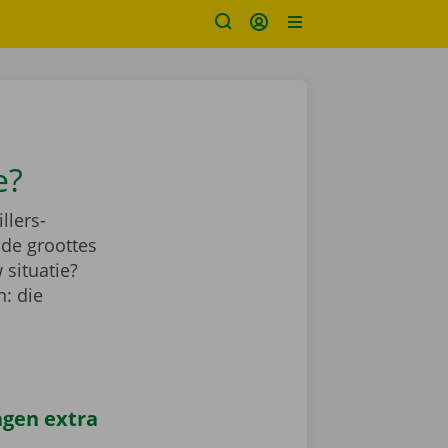
e?
llers-
nde groottes
 situatie?
: die
agen extra