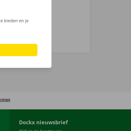
d naar je -
e bieden en je
Dockx nieuwsbrief