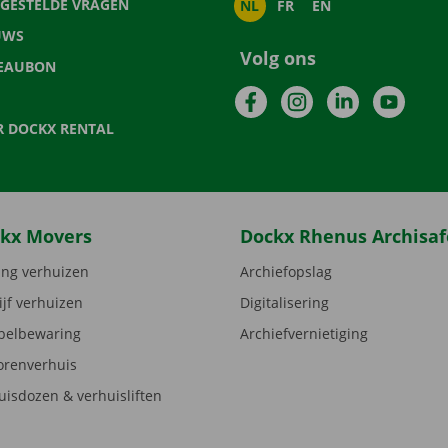
LGESTELDE VRAGEN
NL
FR
EN
UWS
Volg ons
EAUBON
Facebook
Instagram
LinkedIn
YouTu
R DOCKX RENTAL
kx Movers
Dockx Rhenus Archisaf
ng verhuizen
Archiefopslag
ijf verhuizen
Digitalisering
elbewaring
Archiefvernietiging
orenverhuis
uisdozen & verhuisliften