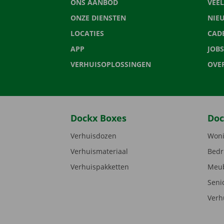
ONS AANBOD
VEE
ONZE DIENSTEN
NIE
LOCATIES
CAD
APP
JOBS
VERHUISOPLOSSINGEN
OVE
Dockx Boxes
Doc
Verhuisdozen
Woni
Verhuismateriaal
Bedr
Verhuispakketten
Meub
Seni
Verh