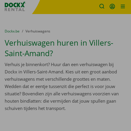
Fratello DEMO
Ga naar inhoud
Taalselectie overslaan
U bevindt zich hier:
van
Dockx.be
naar
Verhuiswagens
Verhuiswagen huren in Villers-
Saint-Amand?
Verhuis je binnenkort? Huur dan een verhuiswagen bij
Dockx in Villers-Saint-Amand. Kies uit een groot aanbod
verhuiswagens met verschillende groottes en maten.
Wedden dat er eentje tussenzit die perfect is voor jouw
situatie? Bovendien zijn alle verhuiswagens voorzien van
houten bindlatten: die vermijden dat jouw spullen gaan
schuiven tijdens het transport.