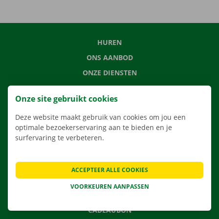
HUREN
ONS AANBOD
ONZE DIENSTEN
LOCATIES
Onze site gebruikt cookies
APP
Deze website maakt gebruik van cookies om jou een
VERHUISOPLOSSINGEN
optimale bezoekerservaring aan te bieden en je
surfervaring te verbeteren.
CONTACTEER ONS
ACCEPTEER ALLE COOKIES
VEELGESTELDE VRAGEN
VOORKEUREN AANPASSEN
NIEUWS
CADEAUBON