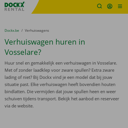
Fratello DEMO
Ga naar inhoud
Taalselectie overslaan
U bevindt zich hier:
van
Dockx.be
naar
Verhuiswagens
Verhuiswagen huren in
Vosselare?
Huur snel en gemakkelijk een verhuiswagen in Vosselare.
Met of zonder laadklep voor zware spullen? Extra zware
lading of niet? Bij Dockx vind je een model dat bij jouw
situatie past. Elke verhuiswagen heeft bovendien houten
bindlatten. Die vermijden dat jouw spullen heen en weer
schuiven tijdens transport. Bekijk het aanbod en reserveer
via de website.