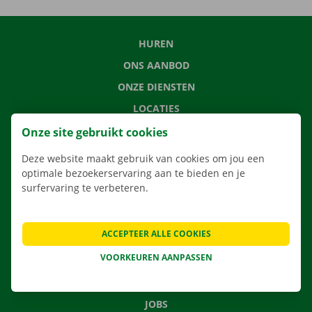
HUREN
ONS AANBOD
ONZE DIENSTEN
LOCATIES
APP
Onze site gebruikt cookies
VERHUISOPLOSSINGEN
Deze website maakt gebruik van cookies om jou een
optimale bezoekerservaring aan te bieden en je
surfervaring te verbeteren.
CONTACTEER ONS
ACCEPTEER ALLE COOKIES
VEELGESTELDE VRAGEN
VOORKEUREN AANPASSEN
NIEUWS
CADEAUBON
JOBS