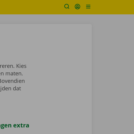
reren. Kies
en maten.
 Bovendien
ijden dat
agen extra