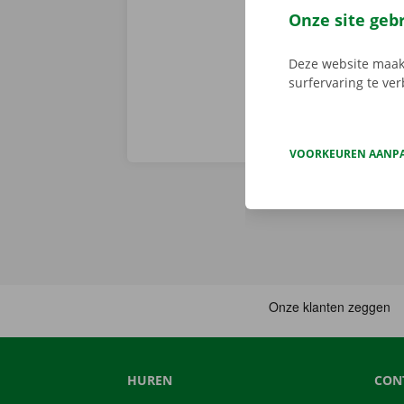
parkeerterrein
Onze site geb
nieuwe - thuis
Deze website maakt
surfervaring te ve
VOORKEUREN AANP
HUREN
CON