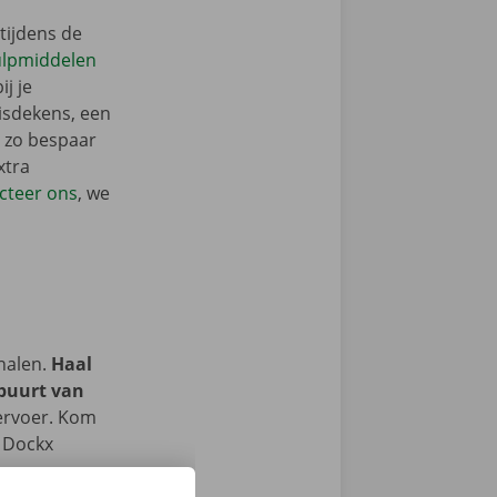
tijdens de
ulpmiddelen
j je
isdekens, een
: zo bespaar
xtra
cteer ons
, we
halen.
Haal
 buurt van
ervoer. Kom
e Dockx
 ons