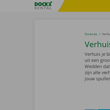
Ga naar inhoud
Taalselectie overslaan
Fratello DEMO
U bevindt zich hi
van
Dockx.be
naar
Verh
Verhui
Verhuis je 
uit een gro
Wedden dat e
zijn alle ve
jouw spullen