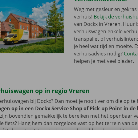
Weg met gesleur en gekras 
verhuis!
Bekijk de verhuish
van Dockx in Vreren. Huur bi
verhuiswagen enkele verhu
transpallet of verhuislinten
je heel wat tijd en moeite. E
verhuisadvies nodig?
Conta
helpen je met veel plezier.
rhuiswagen op in regio Vreren
erhuiswagen bij Dockx? Dan moet je nooit ver om die op te 
gen op in een Dockx Service Shop of Pick-up Point in de
zijn bovendien gemakkelijk te bereiken met het openbaar v
 de fiets? Hang hem dan zorgeloos vast op het terrein van d
of Pick-up Point. Je auto laat je ook probleemloos achter op