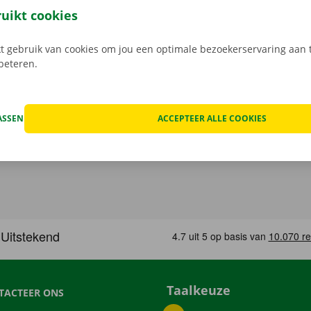
. Zo vertrek je na je de verhuiswagen terugbrengt al fluiten
ruikt cookies
.
 gebruik van cookies om jou een optimale bezoekerservaring aan t
rbeteren.
ASSEN
ACCEPTEER ALLE COOKIES
Taalkeuze
TACTEER ONS