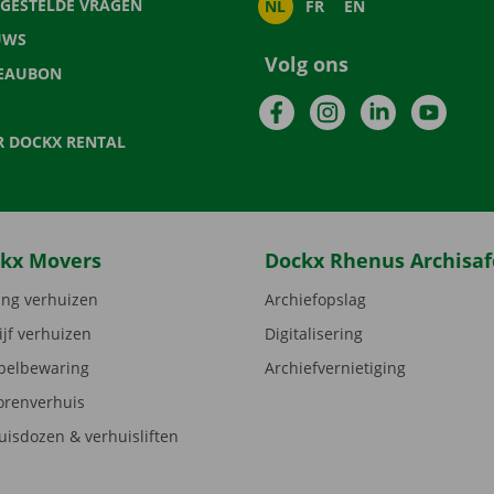
LGESTELDE VRAGEN
NL
FR
EN
UWS
Volg ons
EAUBON
Facebook
Instagram
LinkedIn
YouTu
R DOCKX RENTAL
kx Movers
Dockx Rhenus Archisaf
ng verhuizen
Archiefopslag
ijf verhuizen
Digitalisering
elbewaring
Archiefvernietiging
orenverhuis
uisdozen & verhuisliften