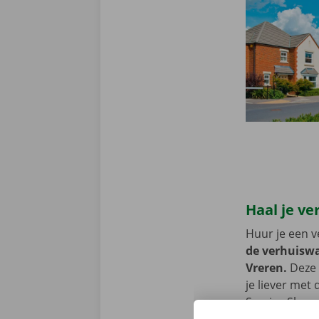
Haal je ve
Huur je een v
de verhuiswa
Vreren.
Deze 
je liever met
Service Shop 