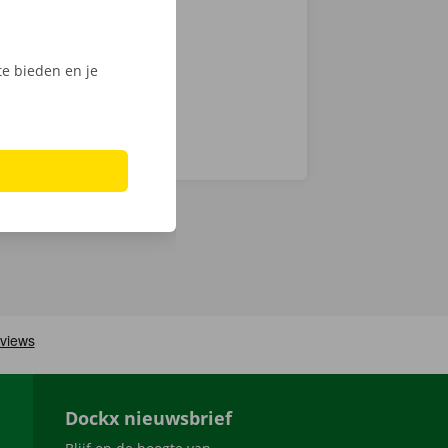
d naar je -
e bieden en je
Dockx nieuwsbrief