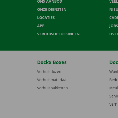
ONS AANBOD
VEE
ONZE DIENSTEN
NIE
LOCATIES
CAD
APP
JOBS
VERHUISOPLOSSINGEN
OVE
Dockx Boxes
Doc
Verhuisdozen
Woni
Verhuismateriaal
Bedr
Verhuispakketten
Meub
Seni
Verh