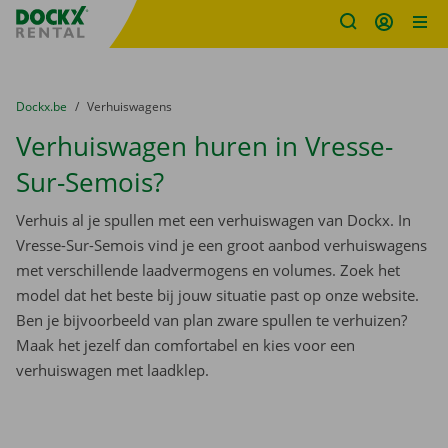
Fratello DEMO
Ga naar inhoud
Taalselectie overslaan
U bevindt zich hier:
van
Dockx.be
naar
Verhuiswagens
Verhuiswagen huren in Vresse-
Sur-Semois?
Verhuis al je spullen met een verhuiswagen van Dockx. In
Vresse-Sur-Semois vind je een groot aanbod verhuiswagens
met verschillende laadvermogens en volumes. Zoek het
model dat het beste bij jouw situatie past op onze website.
Ben je bijvoorbeeld van plan zware spullen te verhuizen?
Maak het jezelf dan comfortabel en kies voor een
verhuiswagen met laadklep.