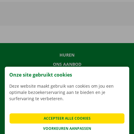
HUREN
ONS AANBOD
ONZE DIENSTEN
Onze site gebruikt cookies
LOCATIES
Deze website maakt gebruik van cookies om jou een
APP
optimale bezoekerservaring aan te bieden en je
surfervaring te verbeteren.
VERHUISOPLOSSINGEN
ACCEPTEER ALLE COOKIES
VOORKEUREN AANPASSEN
CONTACTEER ONS