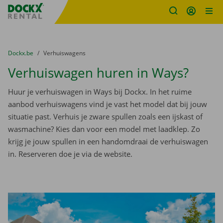
Fratello DEMO
Ga naar inhoud
Taalselectie overslaan
U bevindt zich hier:
van
Dockx.be
naar
Verhuiswagens
Verhuiswagen huren in Ways?
Huur je verhuiswagen in Ways bij Dockx. In het ruime
aanbod verhuiswagens vind je vast het model dat bij jouw
situatie past. Verhuis je zware spullen zoals een ijskast of
wasmachine? Kies dan voor een model met laadklep. Zo
krijg je jouw spullen in een handomdraai de verhuiswagen
in. Reserveren doe je via de website.