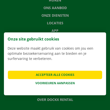
HUREN
ONS AANBOD
ONZE DIENSTEN
LOCATIES
APP
VERHUISOPLOSSINGEN
Onze site gebruikt cookies
Deze website maakt gebruik van cookies om jou een
optimale bezoekerservaring aan te bieden en je
surfervaring te verbeteren.
CONTACTEER ONS
VEELGESTELDE VRAGEN
ACCEPTEER ALLE COOKIES
NIEUWS
VOORKEUREN AANPASSEN
CADEAUBON
JOBS
OVER DOCKX RENTAL