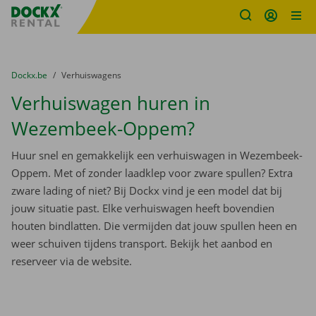
Fratello DEMO
Ga naar inhoud
Taalselectie overslaan
U bevindt zich hier:
van
Dockx.be
naar
Verhuiswagens
Verhuiswagen huren in
Wezembeek-Oppem?
Huur snel en gemakkelijk een verhuiswagen in Wezembeek-
Oppem. Met of zonder laadklep voor zware spullen? Extra
zware lading of niet? Bij Dockx vind je een model dat bij
jouw situatie past. Elke verhuiswagen heeft bovendien
houten bindlatten. Die vermijden dat jouw spullen heen en
weer schuiven tijdens transport. Bekijk het aanbod en
reserveer via de website.