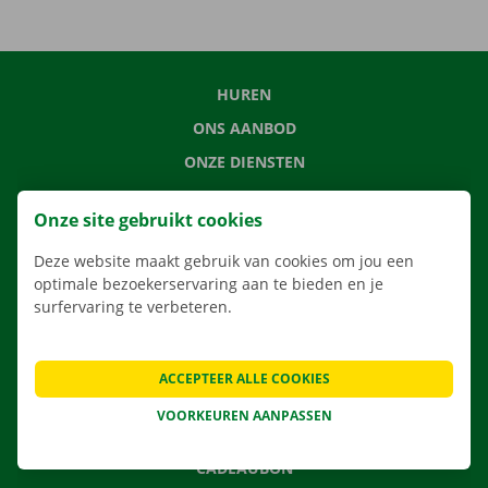
HUREN
ONS AANBOD
ONZE DIENSTEN
LOCATIES
Onze site gebruikt cookies
APP
Deze website maakt gebruik van cookies om jou een
VERHUISOPLOSSINGEN
optimale bezoekerservaring aan te bieden en je
surfervaring te verbeteren.
CONTACTEER ONS
ACCEPTEER ALLE COOKIES
VEELGESTELDE VRAGEN
VOORKEUREN AANPASSEN
NIEUWS
CADEAUBON