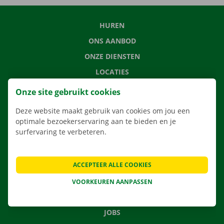
HUREN
ONS AANBOD
ONZE DIENSTEN
LOCATIES
APP
Onze site gebruikt cookies
VERHUISOPLOSSINGEN
Deze website maakt gebruik van cookies om jou een
optimale bezoekerservaring aan te bieden en je
surfervaring te verbeteren.
CONTACTEER ONS
ACCEPTEER ALLE COOKIES
VEELGESTELDE VRAGEN
NIEUWS
VOORKEUREN AANPASSEN
CADEAUBON
JOBS