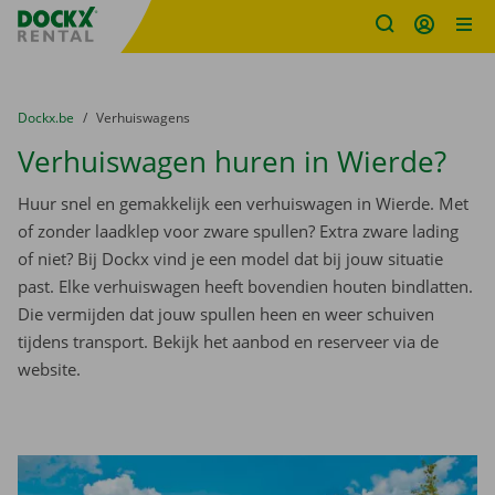
Fratello DEMO
Ga naar inhoud
Taalselectie overslaan
U bevindt zich hier:
van
Dockx.be
naar
Verhuiswagens
Verhuiswagen huren in Wierde?
Huur snel en gemakkelijk een verhuiswagen in Wierde. Met
of zonder laadklep voor zware spullen? Extra zware lading
of niet? Bij Dockx vind je een model dat bij jouw situatie
past. Elke verhuiswagen heeft bovendien houten bindlatten.
Die vermijden dat jouw spullen heen en weer schuiven
tijdens transport. Bekijk het aanbod en reserveer via de
website.