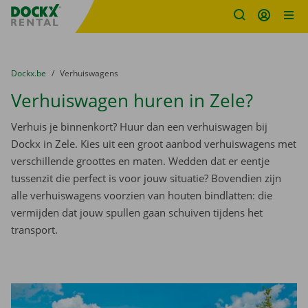
Fratello DEMO
Ga naar inhoud
Taalselectie overslaan
U bevindt zich hier:
van
Dockx.be
naar
Verhuiswagens
Verhuiswagen huren in Zele?
Verhuis je binnenkort? Huur dan een verhuiswagen bij
Dockx in Zele. Kies uit een groot aanbod verhuiswagens met
verschillende groottes en maten. Wedden dat er eentje
tussenzit die perfect is voor jouw situatie? Bovendien zijn
alle verhuiswagens voorzien van houten bindlatten: die
vermijden dat jouw spullen gaan schuiven tijdens het
transport.