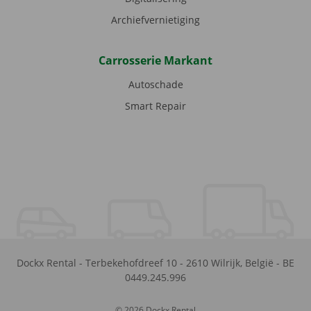
Archiefvernietiging
Carrosserie Markant
Autoschade
Smart Repair
Dockx Rental
-
Terbekehofdreef 10
-
2610
Wilrijk
,
België
-
BE
0449.245.996
© 2026 Dockx Rental