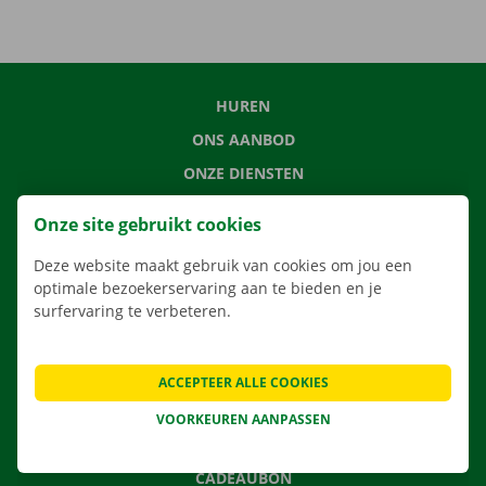
HUREN
ONS AANBOD
ONZE DIENSTEN
LOCATIES
Onze site gebruikt cookies
APP
Deze website maakt gebruik van cookies om jou een
VERHUISOPLOSSINGEN
optimale bezoekerservaring aan te bieden en je
surfervaring te verbeteren.
CONTACTEER ONS
ACCEPTEER ALLE COOKIES
VEELGESTELDE VRAGEN
VOORKEUREN AANPASSEN
NIEUWS
CADEAUBON