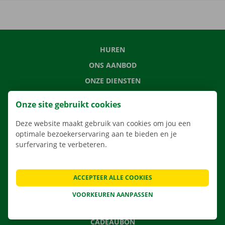
HUREN
ONS AANBOD
ONZE DIENSTEN
LOCATIES
Onze site gebruikt cookies
APP
Deze website maakt gebruik van cookies om jou een
VERHUISOPLOSSINGEN
optimale bezoekerservaring aan te bieden en je
surfervaring te verbeteren.
CONTACTEER ONS
ACCEPTEER ALLE COOKIES
VEELGESTELDE VRAGEN
VOORKEUREN AANPASSEN
NIEUWS
CADEAUBON