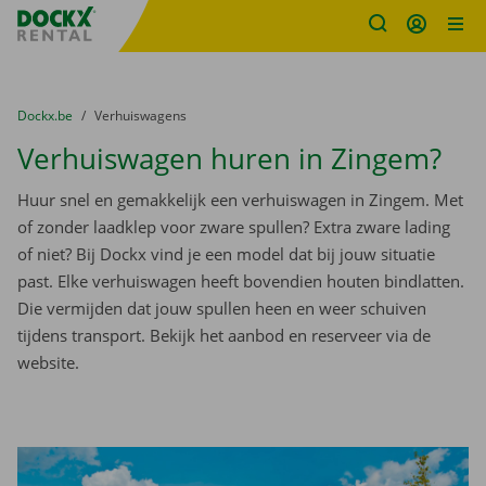
Fratello DEMO
Ga naar inhoud
Taalselectie overslaan
U bevindt zich hier:
van
Dockx.be
naar
Verhuiswagens
Verhuiswagen huren in Zingem?
Huur snel en gemakkelijk een verhuiswagen in Zingem. Met
of zonder laadklep voor zware spullen? Extra zware lading
of niet? Bij Dockx vind je een model dat bij jouw situatie
past. Elke verhuiswagen heeft bovendien houten bindlatten.
Die vermijden dat jouw spullen heen en weer schuiven
tijdens transport. Bekijk het aanbod en reserveer via de
website.