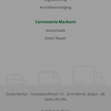
Archiefvernietiging
Carrosserie Markant
Autoschade
Smart Repair
Dockx Rental
-
Terbekehofdreef 10
-
2610
Wilrijk
,
België
-
BE
0449.245.996
© 2026 Dockx Rental