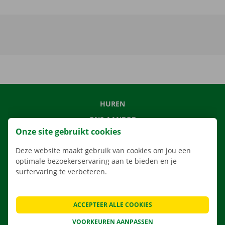
HUREN
ONS AANBOD
Onze site gebruikt cookies
ONZE DIENSTEN
Deze website maakt gebruik van cookies om jou een
LOCATIES
optimale bezoekerservaring aan te bieden en je
APP
surfervaring te verbeteren.
VERHUISOPLOSSINGEN
ACCEPTEER ALLE COOKIES
VOORKEUREN AANPASSEN