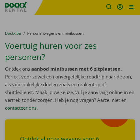
Fratello DEMO
Ga naar inhoud
Taalselectie overslaan
U bevindt zich hier:
van
Dockx.be
naar
Personenwagens en minibussen
Voertuig huren voor zes
personen?
Ontdek ons
aanbod minibussen met 6 zitplaatsen
.
Perfect voor zowel een onvergetelijke roadtrip naar de zon,
als voor zakelijke doelen zoals een zakentrip of
shuttledienst. Maak jouw keuze, vul je aanvraag online in en
vertrek zonder zorgen. Heb je nog vragen? Aarzel niet en
Zoek
contacteer ons
.
wagens
Ontdek al onze wagens voor 6